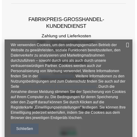
FABRIKPREIS-GROSSHANDEL-K
UNDENDIENST
Zahlung und Lieferkosten
FAQ - Häufig gestellte Fragen
Wir verwenden Cookies, um den ordnungsgemäßen Betrieb der
Rückgabepolitik
Website zu gewährleisten, soziale Funktionen bereitzustellen, den
Datenverkehr zu analysieren und Marketingmaßnahmen
durchzuführen – sowohl durch uns als auch durch unsere
INFORMATIONEN
vertrauenswürdigen Partner. Cookies werden auch zur
Personalisierung von Werbung verwendet. Weitere Informationen
Verordnungen
finden Sie in der
Datenschutzrichtlinie
. Weitere Informationen zu den
Datenschutzbestimmungen
Nutzungsbedingungen und zum Datenschutz finden Sie auch auf der
Seite
Google Datenschutz & Nutzungsbedingungen
. Durch die
Annahme dieser Meldung stimmen Sie der Speicherung von Cookies
KONTAKT
auf Ihrem Computer zu. Die Bedingungen für deren Speicherung
oder den Zugriff darauf können Sie durch Klicken auf die
Registerkarte „Einwilligungseinstellungen" festlegen. Sie können Ihre
+48 601 547 740
hurt@factoryprice.eu
Einwilligung jederzeit widerrufen, indem Sie die Cookies aus dem
Browser des jeweiligen Endgeräts löschen.
Schließen