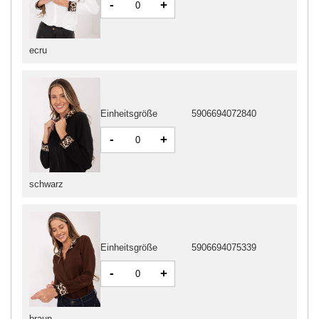
-
+
ecru
Einheitsgröße
5906694072840
-
+
schwarz
Einheitsgröße
5906694075339
-
+
braun