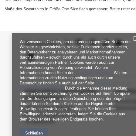
Maße des Sweatshirts in Größe One Size flach gemessen: Breite unter den
Wir verwenden Cookies, um den ordnungsgemäßen Betrieb der
SEI UNS NAH
Website zu gewährleisten, soziale Funktionen bereitzustellen,
den Datenverkehr zu analysieren und Marketingmaßnahmen
durchzuführen – sowohl durch uns als auch durch unsere
vertrauenswürdigen Partner. Cookies werden auch zur
Personalisierung von Werbung verwendet. Weitere
Informationen finden Sie in der
Datenschutzrichtlinie
. Weitere
Informationen zu den Nutzungsbedingungen und zum
Datenschutz finden Sie auch auf der Seite
Google Datenschutz
& Nutzungsbedingungen
. Durch die Annahme dieser Meldung
FABRIKPREIS-GROSSHANDEL-K
INFORM
stimmen Sie der Speicherung von Cookies auf Ihrem Computer
UNDENDIENST
zu. Die Bedingungen für deren Speicherung oder den Zugriff
Verordnun
darauf können Sie durch Klicken auf die Registerkarte
Zahlung und Lieferkosten
Datenschu
„Einwilligungseinstellungen" festlegen. Sie können Ihre
Einwilligung jederzeit widerrufen, indem Sie die Cookies aus
FAQ - Häufig gestellte Fragen
dem Browser des jeweiligen Endgeräts löschen.
Rückgabepolitik
Schließen