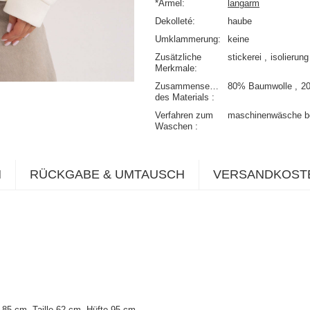
*Ärmel
langarm
Dekolleté
haube
Umklammerung
keine
Zusätzliche
stickerei
isolierung
Merkmale
Zusammensetzung
80% Baumwolle
2
des Materials
Verfahren zum
maschinenwäsche b
Waschen
N
RÜCKGABE & UMTAUSCH
VERSANDKOST
85 cm, Taille 62 cm, Hüfte 95 cm
.