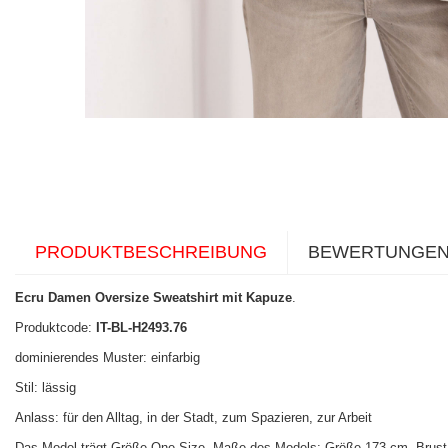
PRODUKTBESCHREIBUNG
BEWERTUNGE
Ecru Damen Oversize Sweatshirt mit Kapuze
.
Produktcode:
IT-BL-H2493.76
dominierendes Muster: einfarbig
Stil: lässig
Anlass: für den Alltag, in der Stadt, zum Spazieren, zur Arbeit
Das Model trägt Größe One Size. Maße des Models:
Größe 173 cm, Brust 