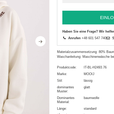
EINLO
Haben Sie eine Frage? Wir helfe
Anrufen
+48 601 547 740
S
Materialzusammensetzung: 80% Baum
Waschanleitung: Maschinenwäsche be
Produktcode
IT-BL-H2493.76
Marke
MOOIJ
Stil
lässig
dominantes
glatt
Muster
Dominantes
baumwolle
Material
Länge
standard