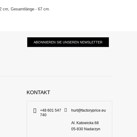
 62 cm, Gesamtlänge - 67 cm.
ABONNIEREN SIE UNSEREN NEWSLETTER
KONTAKT
+48 601 547
hurt@factoryprice.eu
740
Al. Katowicka 68
05-830
Nadarzyn