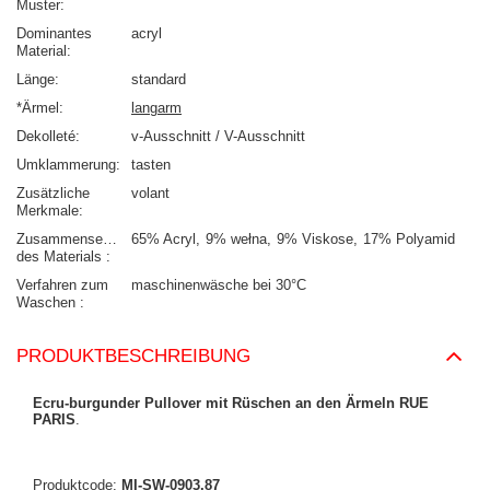
Muster
Dominantes
acryl
Material
Länge
standard
*Ärmel
langarm
Dekolleté
v-Ausschnitt / V-Ausschnitt
Umklammerung
tasten
Zusätzliche
volant
Merkmale
Zusammensetzung
65% Acryl
9% wełna
9% Viskose
17% Polyamid
des Materials
Verfahren zum
maschinenwäsche bei 30°C
Waschen
PRODUKTBESCHREIBUNG
Ecru-burgunder Pullover mit Rüschen an den Ärmeln RUE
PARIS
.
Produktcode:
MI-SW-0903.87