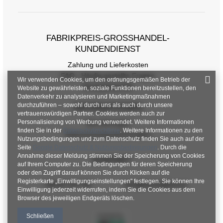
FABRIKPREIS-GROSSHANDEL-K
UNDENDIENST
Zahlung und Lieferkosten
FAQ - Häufig gestellte Fragen
Wir verwenden Cookies, um den ordnungsgemäßen Betrieb der
Rückgabepolitik
Website zu gewährleisten, soziale Funktionen bereitzustellen, den
Datenverkehr zu analysieren und Marketingmaßnahmen
durchzuführen – sowohl durch uns als auch durch unsere
INFORMATIONEN
vertrauenswürdigen Partner. Cookies werden auch zur
Personalisierung von Werbung verwendet. Weitere Informationen
Verordnungen
finden Sie in der
Datenschutzrichtlinie
. Weitere Informationen zu den
Datenschutzbestimmungen
Nutzungsbedingungen und zum Datenschutz finden Sie auch auf der
Seite
Google Datenschutz & Nutzungsbedingungen
. Durch die
Annahme dieser Meldung stimmen Sie der Speicherung von Cookies
KONTAKT
auf Ihrem Computer zu. Die Bedingungen für deren Speicherung
oder den Zugriff darauf können Sie durch Klicken auf die
Registerkarte „Einwilligungseinstellungen" festlegen. Sie können Ihre
+48 601 547 740
hurt@factoryprice.eu
Einwilligung jederzeit widerrufen, indem Sie die Cookies aus dem
Browser des jeweiligen Endgeräts löschen.
Schließen