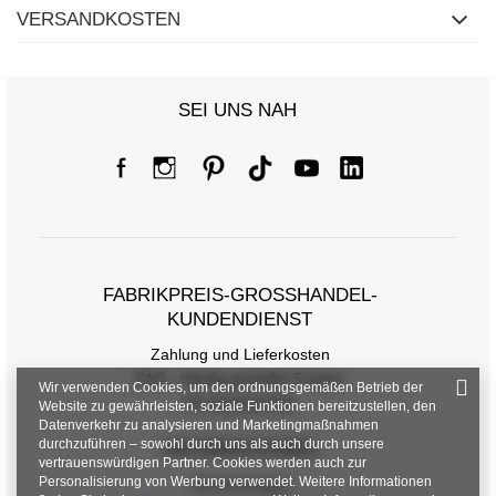
VERSANDKOSTEN
SEI UNS NAH
FABRIKPREIS-GROSSHANDEL-K
UNDENDIENST
Zahlung und Lieferkosten
FAQ - Häufig gestellte Fragen
Wir verwenden Cookies, um den ordnungsgemäßen Betrieb der
Rückgabepolitik
Website zu gewährleisten, soziale Funktionen bereitzustellen, den
Datenverkehr zu analysieren und Marketingmaßnahmen
durchzuführen – sowohl durch uns als auch durch unsere
INFORMATIONEN
vertrauenswürdigen Partner. Cookies werden auch zur
Personalisierung von Werbung verwendet. Weitere Informationen
Verordnungen