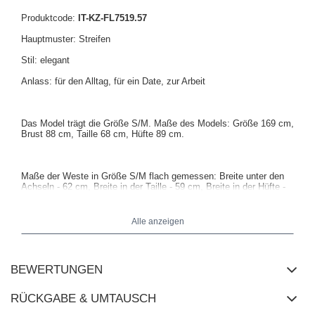
Produktcode:
IT-KZ-FL7519.57
Hauptmuster: Streifen
Stil: elegant
Anlass: für den Alltag, für ein Date, zur Arbeit
Das Model trägt die Größe S/M. Maße des Models:
Größe 169 cm,
Brust 88 cm, Taille 68 cm, Hüfte 89 cm
.
Maße der Weste in Größe S/M flach gemessen: Breite unter den
Achseln - 62 cm, Breite in der Taille - 59 cm, Breite in der Hüfte -
65 cm, Gesamtlänge - 80 cm.
Alle anzeigen
BEWERTUNGEN
RÜCKGABE & UMTAUSCH