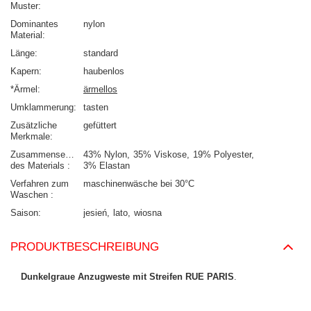
Muster
Dominantes
nylon
Material
Länge
standard
Kapern
haubenlos
*Ärmel
ärmellos
Umklammerung
tasten
Zusätzliche
gefüttert
Merkmale
Zusammensetzung
43% Nylon
35% Viskose
19% Polyester
des Materials
3% Elastan
Verfahren zum
maschinenwäsche bei 30°C
Waschen
Saison
jesień
lato
wiosna
PRODUKTBESCHREIBUNG
Dunkelgraue Anzugweste mit Streifen RUE PARIS
.