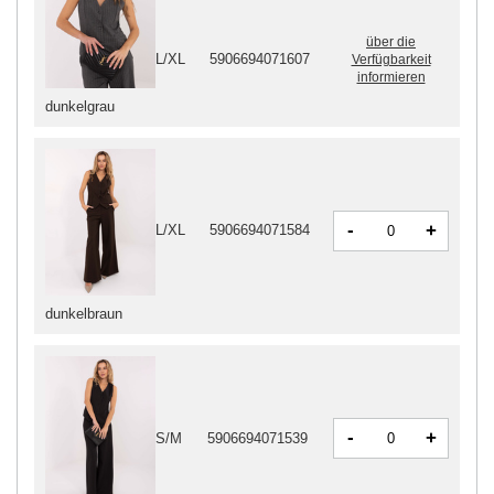
über die
L/XL
5906694071607
Verfügbarkeit
informieren
dunkelgrau
-
+
L/XL
5906694071584
dunkelbraun
-
+
S/M
5906694071539