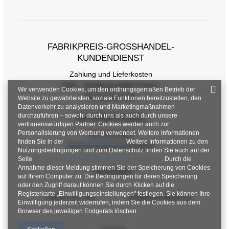
FABRIKPREIS-GROSSHANDEL-K
UNDENDIENST
Zahlung und Lieferkosten
FAQ - Häufig gestellte Fragen
Wir verwenden Cookies, um den ordnungsgemäßen Betrieb der
Rückgabepolitik
Website zu gewährleisten, soziale Funktionen bereitzustellen, den
Datenverkehr zu analysieren und Marketingmaßnahmen
durchzuführen – sowohl durch uns als auch durch unsere
INFORMATIONEN
vertrauenswürdigen Partner. Cookies werden auch zur
Personalisierung von Werbung verwendet. Weitere Informationen
Verordnungen
finden Sie in der
Datenschutzrichtlinie
. Weitere Informationen zu den
Datenschutzbestimmungen
Nutzungsbedingungen und zum Datenschutz finden Sie auch auf der
Seite
Google Datenschutz & Nutzungsbedingungen
. Durch die
Annahme dieser Meldung stimmen Sie der Speicherung von Cookies
KONTAKT
auf Ihrem Computer zu. Die Bedingungen für deren Speicherung
oder den Zugriff darauf können Sie durch Klicken auf die
Registerkarte „Einwilligungseinstellungen" festlegen. Sie können Ihre
+48 601 547 740
hurt@factoryprice.eu
Einwilligung jederzeit widerrufen, indem Sie die Cookies aus dem
Browser des jeweiligen Endgeräts löschen.