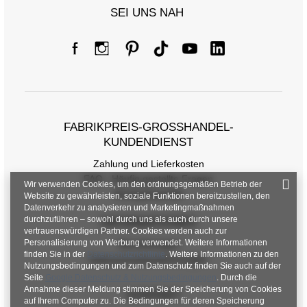
SEI UNS NAH
FABRIKPREIS-GROSSHANDEL-K
UNDENDIENST
Zahlung und Lieferkosten
FAQ - Häufig gestellte Fragen
Wir verwenden Cookies, um den ordnungsgemäßen Betrieb der
Rückgabepolitik
Website zu gewährleisten, soziale Funktionen bereitzustellen, den
Datenverkehr zu analysieren und Marketingmaßnahmen
durchzuführen – sowohl durch uns als auch durch unsere
INFORMATIONEN
vertrauenswürdigen Partner. Cookies werden auch zur
Personalisierung von Werbung verwendet. Weitere Informationen
Verordnungen
finden Sie in der
Datenschutzrichtlinie
. Weitere Informationen zu den
Datenschutzbestimmungen
Nutzungsbedingungen und zum Datenschutz finden Sie auch auf der
Seite
Google Datenschutz & Nutzungsbedingungen
. Durch die
Annahme dieser Meldung stimmen Sie der Speicherung von Cookies
KONTAKT
auf Ihrem Computer zu. Die Bedingungen für deren Speicherung