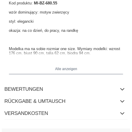
Kod produktu:
MI-BZ-680.55
wzór dominujący: motyw zwierzęcy
styl: elegancki
okazja: na co dzień, do pracy, na randkę
Modelka ma na sobie rozmiar one size. Wymiary modelki:
wzrost
176 cm, biust 90 cm, talia 62 cm, biodra 94 cm
.
Alle anzeigen
Wymiary bluzki w rozmiarze one size mierzone na płasko:
szerokość pod pachami - 52 cm, długość całkowita - 59 cm,
szerokość w biodrach - 57 cm, długość rękawa - 56 cm.
BEWERTUNGEN
RÜCKGABE & UMTAUSCH
VERSANDKOSTEN