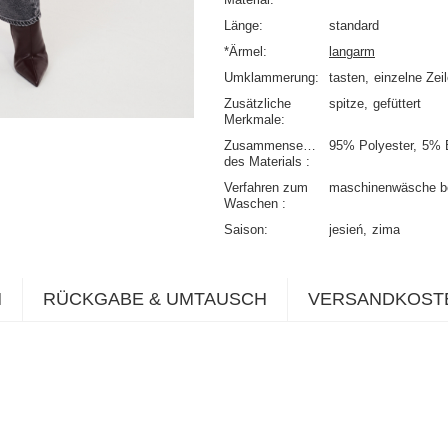
Länge
standard
*Ärmel
langarm
Umklammerung
tasten
einzelne Zei
Zusätzliche
spitze
gefüttert
Merkmale
Zusammensetzung
95% Polyester
5% 
des Materials
Verfahren zum
maschinenwäsche b
Waschen
Saison
jesień
zima
N
RÜCKGABE & UMTAUSCH
VERSANDKOST