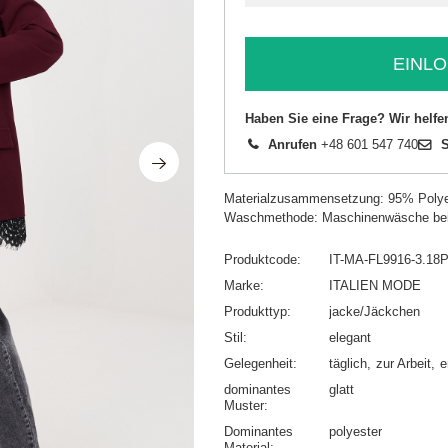
EINLO
Haben Sie eine Frage? Wir helfe
Anrufen
+48 601 547 740
S
Materialzusammensetzung: 95% Polye
Waschmethode: Maschinenwäsche be
Produktcode
IT-MA-FL9916-3.18
Marke
ITALIEN MODE
Produkttyp
jacke/Jäckchen
Stil
elegant
Gelegenheit
täglich
zur Arbeit
e
dominantes
glatt
Muster
Dominantes
polyester
Material