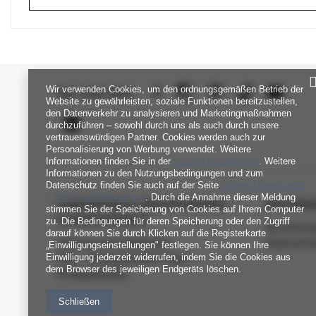
Wir verwenden Cookies, um den ordnungsgemäßen Betrieb der
SEI UNS NAH
Website zu gewährleisten, soziale Funktionen bereitzustellen,
den Datenverkehr zu analysieren und Marketingmaßnahmen
durchzuführen – sowohl durch uns als auch durch unsere
vertrauenswürdigen Partner. Cookies werden auch zur
Personalisierung von Werbung verwendet. Weitere
Informationen finden Sie in der
Datenschutzrichtlinie
. Weitere
Informationen zu den Nutzungsbedingungen und zum
Datenschutz finden Sie auch auf der Seite
Google Datenschutz
& Nutzungsbedingungen
. Durch die Annahme dieser Meldung
FABRIKPREIS-GROSSHANDEL-K
INFORM
stimmen Sie der Speicherung von Cookies auf Ihrem Computer
UNDENDIENST
zu. Die Bedingungen für deren Speicherung oder den Zugriff
Verordnun
darauf können Sie durch Klicken auf die Registerkarte
Zahlung und Lieferkosten
Datenschu
„Einwilligungseinstellungen" festlegen. Sie können Ihre
Einwilligung jederzeit widerrufen, indem Sie die Cookies aus
FAQ - Häufig gestellte Fragen
dem Browser des jeweiligen Endgeräts löschen.
Rückgabepolitik
Schließen