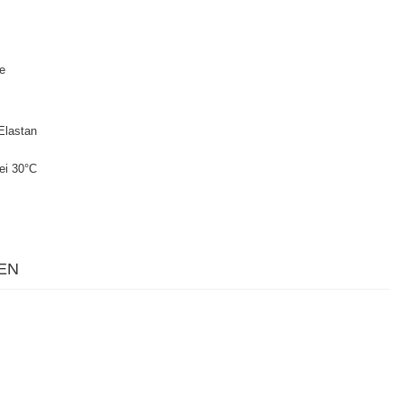
le
Elastan
ei 30°C
EN