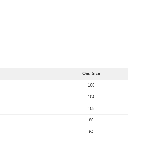
One Size
106
104
108
80
64