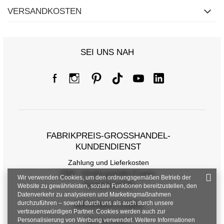
VERSANDKOSTEN
SEI UNS NAH
FABRIKPREIS-GROSSHANDEL-K
UNDENDIENST
Zahlung und Lieferkosten
FAQ - Häufig gestellte Fragen
Wir verwenden Cookies, um den ordnungsgemäßen Betrieb der
Rückgabepolitik
Website zu gewährleisten, soziale Funktionen bereitzustellen, den
Datenverkehr zu analysieren und Marketingmaßnahmen
durchzuführen – sowohl durch uns als auch durch unsere
INFORMATIONEN
vertrauenswürdigen Partner. Cookies werden auch zur
Personalisierung von Werbung verwendet. Weitere Informationen
Verordnungen