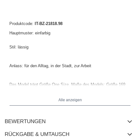
Produktcode:
IT-BZ-21818.98
Hauptmuster: einfarbig
Stil: lässig
Anlass: für den Alltag, in der Stadt, zur Arbeit
Das Model trägt Größe One Size. Maße des Models:
Größe 169
cm, Brust 88 cm, Taille 68 cm, Hüfte 89 cm
.
Alle anzeigen
Maße der Bluse in Größe One Size flach gemessen: Breite unter
den Achseln - 35 cm, Gesamtlänge - 54 cm, Breite am Saum - 36
cm, Ärmellänge - 52 cm (von der Naht).
BEWERTUNGEN
RÜCKGABE & UMTAUSCH