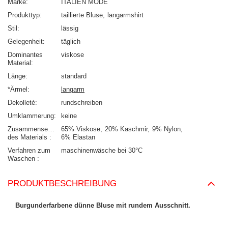
Marke
ITALIEN MODE
Produkttyp
taillierte Bluse
langarmshirt
Stil
lässig
Gelegenheit
täglich
Dominantes
viskose
Material
Länge
standard
*Ärmel
langarm
Dekolleté
rundschreiben
Umklammerung
keine
Zusammensetzung
65% Viskose
20% Kaschmir
9% Nylon
des Materials
6% Elastan
Verfahren zum
maschinenwäsche bei 30°C
Waschen
PRODUKTBESCHREIBUNG
Burgunderfarbene dünne Bluse mit rundem Ausschnitt.