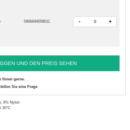
-
+
e
5906694058011
GGEN UND DEN PREIS SEHEN
n Ihnen gerne.
tellen Sie eine Frage
n, 8% Nylon
i 30°C