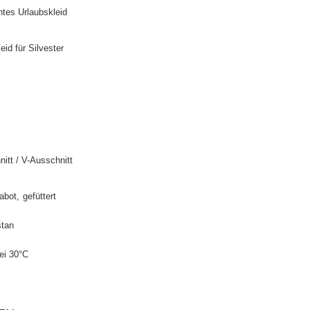
ntes Urlaubskleid
leid für Silvester
itt / V-Ausschnitt
jabot
gefüttert
tan
ei 30°C