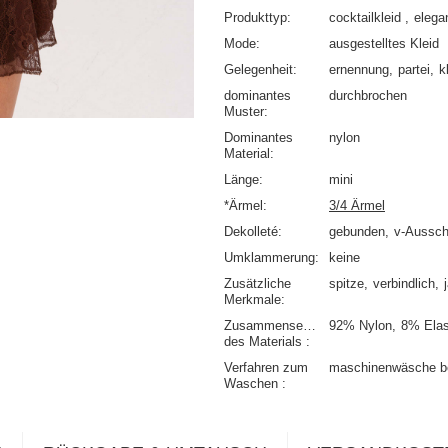
Produkttyp
cocktailkleid
elega
Mode
ausgestelltes Kleid
Gelegenheit
ernennung
partei
k
dominantes
durchbrochen
Muster
Dominantes
nylon
Material
Länge
mini
*Ärmel
3/4 Ärmel
Dekolleté
gebunden
v-Ausschn
Umklammerung
keine
Zusätzliche
spitze
verbindlich
Merkmale
Zusammensetzung
92% Nylon
8% Elas
des Materials
Verfahren zum
maschinenwäsche b
Waschen