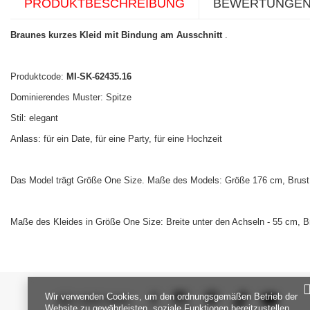
PRODUKTBESCHREIBUNG
BEWERTUNGE
Braunes kurzes Kleid mit Bindung am Ausschnitt
.
Produktcode:
MI-SK-62435.16
Dominierendes Muster: Spitze
Stil: elegant
Anlass: für ein Date, für eine Party, für eine Hochzeit
Das Model trägt Größe One Size. Maße des Models: Größe 176 cm, Brust 
Maße des Kleides in Größe One Size: Breite unter den Achseln - 55 cm, Brei
Wir verwenden Cookies, um den ordnungsgemäßen Betrieb der
SEI UNS NAH
Website zu gewährleisten, soziale Funktionen bereitzustellen,