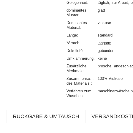
Gelegenheit
täglich
zur Arbeit
e
dominantes
glatt
Muster
Dominantes
viskose
Material
Länge
standard
*Ärmel
langarm
Dekolleté
gebunden
Umklammerung
keine
Zusätzliche
brosche
angeschla
Merkmale
Zusammensetzung
100% Viskose
des Materials
Verfahren zum
maschinenwäsche b
Waschen
N
RÜCKGABE & UMTAUSCH
VERSANDKOST