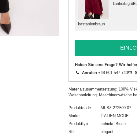
Einheitsgröß
kastanienbraun
EINLO
Haben Sie eine Frage? Wir helfe
Anrufen
+48 601 547 740
S
Materialzusammensetzung: 100% Vis
Waschanleitung: Maschinenwäsche be
Produktcode
MI-BZ-272509.07
Marke
ITALIEN MODE
Produkttyp
schicke Bluse
Stil
elegant