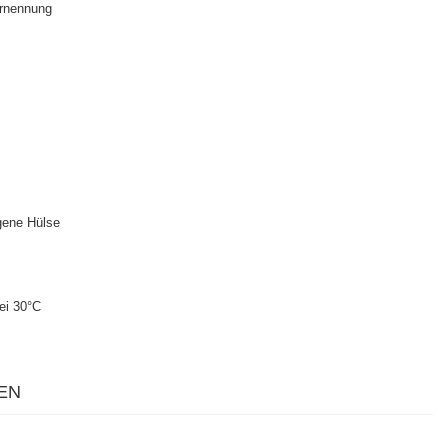
rnennung
gene Hülse
ei 30°C
EN