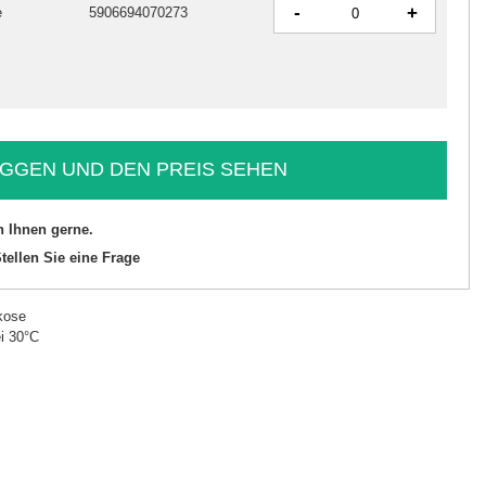
-
+
e
5906694070273
GGEN UND DEN PREIS SEHEN
n Ihnen gerne.
tellen Sie eine Frage
kose
i 30°C