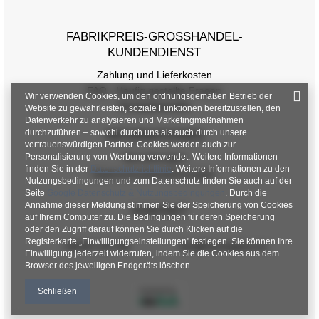
FABRIKPREIS-GROSSHANDEL-K
UNDENDIENST
Zahlung und Lieferkosten
FAQ - Häufig gestellte Fragen
Wir verwenden Cookies, um den ordnungsgemäßen Betrieb der
Rückgabepolitik
Website zu gewährleisten, soziale Funktionen bereitzustellen, den
Datenverkehr zu analysieren und Marketingmaßnahmen
durchzuführen – sowohl durch uns als auch durch unsere
INFORMATIONEN
vertrauenswürdigen Partner. Cookies werden auch zur
Personalisierung von Werbung verwendet. Weitere Informationen
Verordnungen
finden Sie in der
Datenschutzrichtlinie
. Weitere Informationen zu den
Datenschutzbestimmungen
Nutzungsbedingungen und zum Datenschutz finden Sie auch auf der
Seite
Google Datenschutz & Nutzungsbedingungen
. Durch die
Annahme dieser Meldung stimmen Sie der Speicherung von Cookies
KONTAKT
auf Ihrem Computer zu. Die Bedingungen für deren Speicherung
oder den Zugriff darauf können Sie durch Klicken auf die
Registerkarte „Einwilligungseinstellungen" festlegen. Sie können Ihre
+48 601 547 740
hurt@factoryprice.eu
Einwilligung jederzeit widerrufen, indem Sie die Cookies aus dem
Browser des jeweiligen Endgeräts löschen.
Schließen