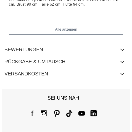
cm, Brust 90 cm, Taille 62 cm, Hüfte 94 cm
.
Maße der Bluse in Größe One Size flach gemessen: Breite unter
den Achseln - 46 cm, Ärmellänge - 71 cm (von der Naht), Breite an
Alle anzeigen
der Hüfte - 57 cm, Gesamtlänge - 64 cm (Rücken), Gesamtlänge -
58 cm (Vorderseite).
BEWERTUNGEN
RÜCKGABE & UMTAUSCH
VERSANDKOSTEN
SEI UNS NAH