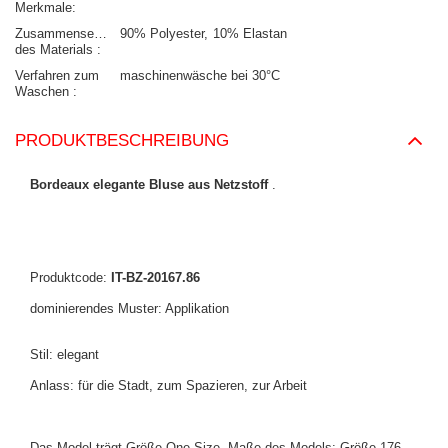
Merkmale
Zusammensetzung
90% Polyester
10% Elastan
des Materials
Verfahren zum
maschinenwäsche bei 30°C
Waschen
PRODUKTBESCHREIBUNG
Bordeaux elegante Bluse aus Netzstoff
.
Produktcode:
IT-BZ-20167.86
dominierendes Muster: Applikation
Stil: elegant
Anlass: für die Stadt, zum Spazieren, zur Arbeit
Das Model trägt Größe One Size.
Maße des Models:
Größe 176