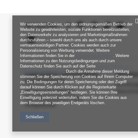
Wir verwenden Cookies, um den ordnungsgemäßen Betrieb der
SEI UNS NAH
Website zu gewährleisten, soziale Funktionen bereitzustellen,
den Datenverkehr zu analysieren und Marketingmaßnahmen
durchzuführen – sowohl durch uns als auch durch unsere
vertrauenswürdigen Partner. Cookies werden auch zur
Personalisierung von Werbung verwendet. Weitere
Informationen finden Sie in der
Datenschutzrichtlinie
. Weitere
Informationen zu den Nutzungsbedingungen und zum
Datenschutz finden Sie auch auf der Seite
Google Datenschutz
& Nutzungsbedingungen
. Durch die Annahme dieser Meldung
FABRIKPREIS-GROSSHANDEL-K
INFORM
stimmen Sie der Speicherung von Cookies auf Ihrem Computer
UNDENDIENST
zu. Die Bedingungen für deren Speicherung oder den Zugriff
Verordnun
darauf können Sie durch Klicken auf die Registerkarte
Zahlung und Lieferkosten
Datenschu
„Einwilligungseinstellungen" festlegen. Sie können Ihre
Einwilligung jederzeit widerrufen, indem Sie die Cookies aus
FAQ - Häufig gestellte Fragen
dem Browser des jeweiligen Endgeräts löschen.
Rückgabepolitik
Schließen