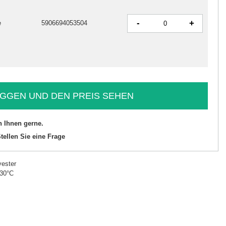
-
+
e
5906694053504
GGEN UND DEN PREIS SEHEN
n Ihnen gerne.
tellen Sie eine Frage
ester
 30°C