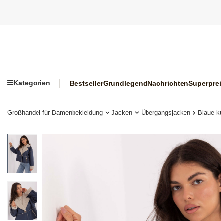
Kategorien
Bestseller
Grundlegend
Nachrichten
Superpre
Großhandel für Damenbekleidung
Jacken
Übergangsjacken
Blaue k