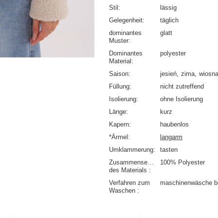
Stil
lässig
Gelegenheit
täglich
dominantes
glatt
Muster
Dominantes
polyester
Material
Saison
jesień
zima
wiosn
Füllung
nicht zutreffend
Isolierung
ohne Isolierung
Länge
kurz
Kapern
haubenlos
*Ärmel
langarm
Umklammerung
tasten
Zusammensetzung
100% Polyester
des Materials
Verfahren zum
maschinenwäsche b
Waschen