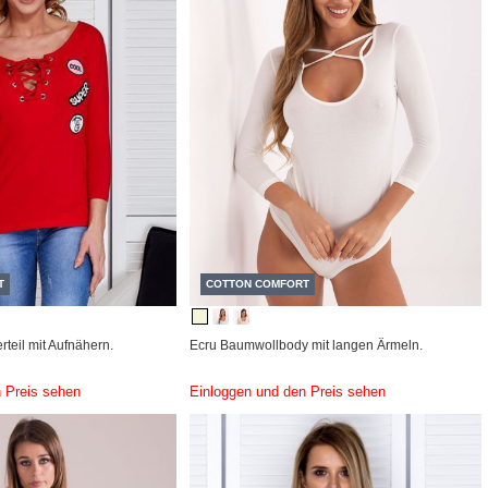
T
COTTON COMFORT
teil mit Aufnähern.
Ecru Baumwollbody mit langen Ärmeln.
 Preis sehen
Einloggen und den Preis sehen