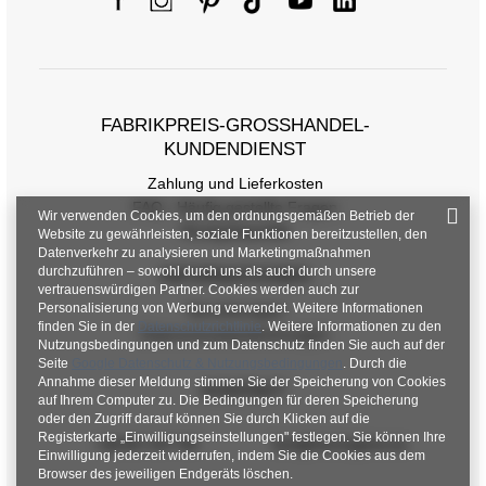
FABRIKPREIS-GROSSHANDEL-K
UNDENDIENST
Zahlung und Lieferkosten
FAQ - Häufig gestellte Fragen
Wir verwenden Cookies, um den ordnungsgemäßen Betrieb der
Rückgabepolitik
Website zu gewährleisten, soziale Funktionen bereitzustellen, den
Datenverkehr zu analysieren und Marketingmaßnahmen
durchzuführen – sowohl durch uns als auch durch unsere
INFORMATIONEN
vertrauenswürdigen Partner. Cookies werden auch zur
Personalisierung von Werbung verwendet. Weitere Informationen
Verordnungen
finden Sie in der
Datenschutzrichtlinie
. Weitere Informationen zu den
Datenschutzbestimmungen
Nutzungsbedingungen und zum Datenschutz finden Sie auch auf der
Seite
Google Datenschutz & Nutzungsbedingungen
. Durch die
Annahme dieser Meldung stimmen Sie der Speicherung von Cookies
KONTAKT
auf Ihrem Computer zu. Die Bedingungen für deren Speicherung
oder den Zugriff darauf können Sie durch Klicken auf die
Registerkarte „Einwilligungseinstellungen" festlegen. Sie können Ihre
+48 601 547 740
hurt@factoryprice.eu
Einwilligung jederzeit widerrufen, indem Sie die Cookies aus dem
Browser des jeweiligen Endgeräts löschen.