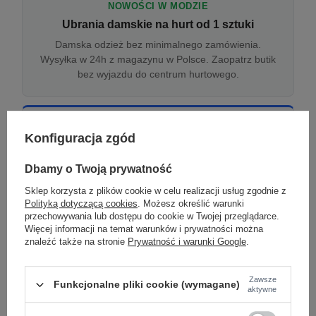
NOWOŚCI W MODZIE
Ubrania damskie na hurt od 1 sztuki
Damska odzież bez minimalnego zamówienia.
Wysyłka w 24h z magazynu w Polsce. Zaopatrz butik
bez wyjazdu do centrum hurtowego.
ONLINE
Konfiguracja zgód
Odzież damska hurtowo online
Internetowa hurtownia damska z plikiem XML/CSV.
Dbamy o Twoją prywatność
Integracja z WooCommerce, Shopify, BaseLinker.
Sklep korzysta z plików cookie w celu realizacji usług zgodnie z
Aktualizacja stanów co godzinę.
Polityką dotyczącą cookies
. Możesz określić warunki
przechowywania lub dostępu do cookie w Twojej przeglądarce.
Więcej informacji na temat warunków i prywatności można
znaleźć także na stronie
Prywatność i warunki Google
.
DROPSHIPPING
Damskie ubrania w dropshippingu
Zawsze
Funkcjonalne pliki cookie (wymagane)
Hurt odzieży damskiej z wysyłką na etykiecie Twojego
aktywne
sklepu w całej UE. Zero magazynu, zero
zamrożonego kapitału.