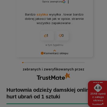
Opinia zewnętrzna
Bardzo
szybka
wysyłka . towar bardzo
dobrej jakosci tak jak w opisie. strannie
wszystko zapakowane .
1
0
w tym tygodniu
Komentarz sklepu
Paulina Grabarczyk dziękujemy za poświęcony
czas i dodaną opinię! Takie słowa dodają nam
zebranych i zweryfikowanych przez
skrzydeł, dlatego tym bardziej cieszymy się, że
zakup przebiegł pomyślnie. Obiecujemy
utrzymać dobrą passę - zapraszamy ponownie! :)
4.8
Hurtownia odzieży damskiej online -
2548
opinii
hurt ubrań od 1 sztuki
z całego
okresu