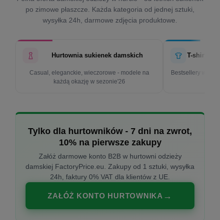
po zimowe płaszcze. Każda kategoria od jednej sztuki,
wysyłka 24h, darmowe zdjęcia produktowe.
Hurtownia sukienek damskich
T-shirty d
Casual, eleganckie, wieczorowe - modele na
Bestsellery w cen
każdą okazję w sezonie'26
k
Tylko dla hurtowników - 7 dni na zwrot,
10% na pierwsze zakupy
Załóż darmowe konto B2B w hurtowni odzieży
damskiej FactoryPrice.eu. Zakupy od 1 sztuki, wysyłka
24h, faktury 0% VAT dla klientów z UE.
ZAŁÓŻ KONTO HURTOWNIKA