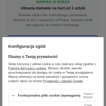
NOWOŚCI W MODZIE
Ubrania damskie na hurt od 1 sztuki
Damska odzież bez minimalnego zamówienia.
Wysyłka w 24h z magazynu w Polsce. Zaopatrz butik
bez wyjazdu do centrum hurtowego.
ONLINE
Konfiguracja zgód
Odzież damska hurtowo online
Internetowa hurtownia damska z plikiem XML/CSV.
Dbamy o Twoją prywatność
Integracja z WooCommerce, Shopify, BaseLinker.
Sklep korzysta z plików cookie w celu realizacji usług zgodnie z
Aktualizacja stanów co godzinę.
Polityką dotyczącą cookies
. Możesz określić warunki
przechowywania lub dostępu do cookie w Twojej przeglądarce.
Więcej informacji na temat warunków i prywatności można
znaleźć także na stronie
Prywatność i warunki Google
.
DROPSHIPPING
Damskie ubrania w dropshippingu
Zawsze
Funkcjonalne pliki cookie (wymagane)
Hurt odzieży damskiej z wysyłką na etykiecie Twojego
aktywne
sklepu w całej UE. Zero magazynu, zero
zamrożonego kapitału.