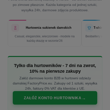
po zimowe płaszcze. Każda kategoria od jednej sztuki,
wysyłka 24h, darmowe zdjęcia produktowe.
Hurtownia sukienek damskich
T-shirty d
Casual, eleganckie, wieczorowe - modele na
Bestsellery w cen
każdą okazję w sezonie'26
k
Tylko dla hurtowników - 7 dni na zwrot,
10% na pierwsze zakupy
Załóż darmowe konto B2B w hurtowni odzieży
damskiej FactoryPrice.eu. Zakupy od 1 sztuki, wysyłka
24h, faktury 0% VAT dla klientów z UE.
ZAŁÓŻ KONTO HURTOWNIKA