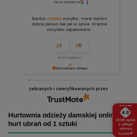
Opinia zewnętrzna
Bardzo
szybka
wysyłka . towar bardzo
dobrej jakosci tak jak w opisie. strannie
wszystko zapakowane .
1
0
w tym tygodniu
Komentarz sklepu
Paulina Grabarczyk dziękujemy za poświęcony
czas i dodaną opinię! Takie słowa dodają nam
zebranych i zweryfikowanych przez
skrzydeł, dlatego tym bardziej cieszymy się, że
zakup przebiegł pomyślnie. Obiecujemy
utrzymać dobrą passę - zapraszamy ponownie! :)
4.8
Hurtownia odzieży damskiej online -
2548
opinii
hurt ubrań od 1 sztuki
z całego
okresu