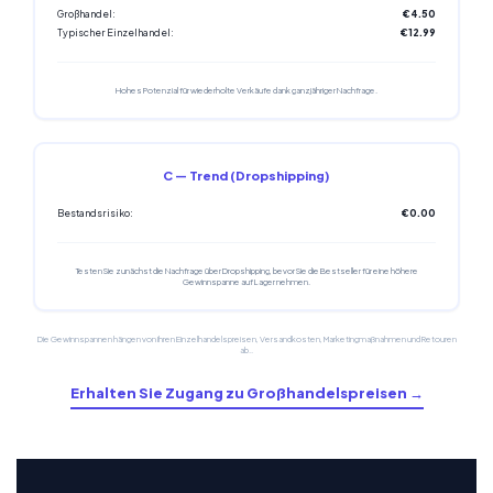
Großhandel:
€4.50
Typischer Einzelhandel:
€12.99
Hohes Potenzial für wiederholte Verkäufe dank ganzjähriger Nachfrage.
C — Trend (Dropshipping)
Bestandsrisiko:
€0.00
Testen Sie zunächst die Nachfrage über Dropshipping, bevor Sie die Bestseller für eine höhere
Gewinnspanne auf Lager nehmen.
Die Gewinnspannen hängen von Ihren Einzelhandelspreisen, Versandkosten, Marketingmaßnahmen und Retouren
ab..
Erhalten Sie Zugang zu Großhandelspreisen →