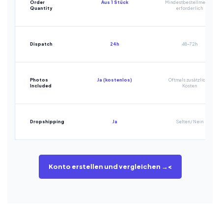
Order
Aus 1 Stück
Mindestbestellmenge
Quantity
erforderlich
Dispatch
24h
48-72h
Photos
Ja (kostenlos)
Oftmals zusätzliche
Included
Kosten
Dropshipping
Ja
Selten / Nein
Konto erstellen und vergleichen →<