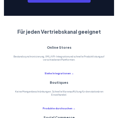
Für jeden Vertriebskanal geeignet
Online Stores
Bestandssynchronisierung, XML/API-Integration und schnelle Produktlistung auf
verschiedenen Plattformen.
Siehe Integrationen →
Boutiques
Keine Mengenbeschränkungen. Schnelle Warenauffüllung für den stationären
Einzelhandel.
Produkte durchsuchen →
Social Commerce