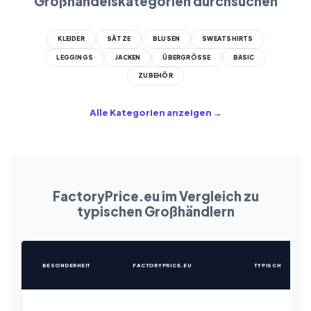
Großhandelskategorien durchsuchen
KLEIDER
SÄTZE
BLUSEN
SWEATSHIRTS
LEGGINGS
JACKEN
ÜBERGRÖSSE
BASIC
ZUBEHÖR
Alle Kategorien anzeigen →
FactoryPrice.eu im Vergleich zu
typischen Großhändlern
BESONDERHEIT
FACTORYPRICE.EU
TYPISCH