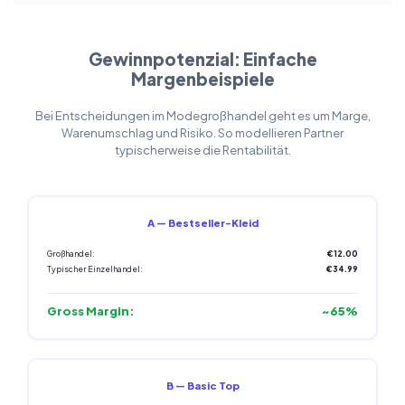
Gewinnpotenzial: Einfache
Margenbeispiele
Bei Entscheidungen im Modegroßhandel geht es um Marge,
Warenumschlag und Risiko. So modellieren Partner
typischerweise die Rentabilität.
A — Bestseller-Kleid
Großhandel:
€12.00
Typischer Einzelhandel:
€34.99
Gross Margin:
~65%
B — Basic Top