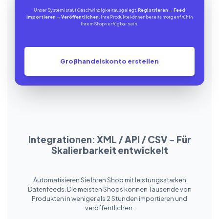
Unser System ist auf Geschwindigkeit ausgelegt.
Registrieren
→
Feed
importieren
→
Veröffentlichen
. Ihre Produkte können bereits morgen früh in
Ihrem Shop verfügbar sein.
Großhandelskonto erstellen
Integrationen: XML / API / CSV – Für
Skalierbarkeit entwickelt
Automatisieren Sie Ihren Shop mit leistungsstarken
Datenfeeds. Die meisten Shops können Tausende von
Produkten in weniger als 2 Stunden importieren und
veröffentlichen.