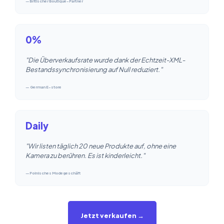
—Britischer Boutique-Partner
0%
"Die Überverkaufsrate wurde dank der Echtzeit-XML-
Bestandssynchronisierung auf Null reduziert."
— German E-store
Daily
"Wir listen täglich 20 neue Produkte auf, ohne eine
Kamera zu berühren. Es ist kinderleicht."
—Polnisches Modegeschäft
Jetzt verkaufen →