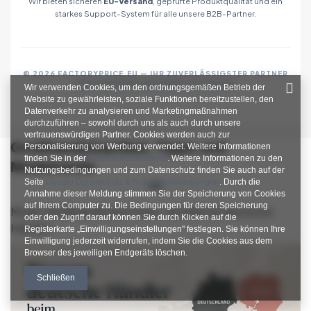
Wir bieten sicheren
EU-Versand
, geprüfte Produktqualität und ein
starkes Support-System für alle unsere B2B-Partner.
© 2026 FACTORYPRICE.EU — IHR ZUVERLÄSSIGSTER PARTNER
FÜR MODEGROSSHANDEL IN EUROPA
Wir verwenden Cookies, um den ordnungsgemäßen Betrieb der
Website zu gewährleisten, soziale Funktionen bereitzustellen, den
Datenverkehr zu analysieren und Marketingmaßnahmen
durchzuführen – sowohl durch uns als auch durch unsere
vertrauenswürdigen Partner. Cookies werden auch zur
Großhandelsartikel, Tipps und
Personalisierung von Werbung verwendet. Weitere Informationen
finden Sie in der
Datenschutzrichtlinie
. Weitere Informationen zu den
Modetrends
Nutzungsbedingungen und zum Datenschutz finden Sie auch auf der
Seite
Google Datenschutz & Nutzungsbedingungen
. Durch die
Annahme dieser Meldung stimmen Sie der Speicherung von Cookies
auf Ihrem Computer zu. Die Bedingungen für deren Speicherung
Mode-Großhandel aus Polen: Vorteile für deutsche
oder den Zugriff darauf können Sie durch Klicken auf die
Händler
Registerkarte „Einwilligungseinstellungen" festlegen. Sie können Ihre
Einwilligung jederzeit widerrufen, indem Sie die Cookies aus dem
Browser des jeweiligen Endgeräts löschen.
Schließen