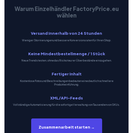
Warum Einzelhändler FactoryPrice.eu
wählen
Versand innerhalb von 24 Stunden
Weniger Stornierungen und bessere Konversionsraten für Ihren Shop.
Keine Mindestbestellmenge / 1 Stück
Neue Trends testen, ohne das Risiko teurer Überbestände einzugehen.
Fertiger Inhalt
Kostenlose Fotos und Beschreibungen bedeuten eine deutlich schnellere
Produkteinführung.
XML/API-Feeds
Vollständige Automatisierung für die sofortige Verwaltung von Tausenden von SKUs.
Zusammenarbeit starten →