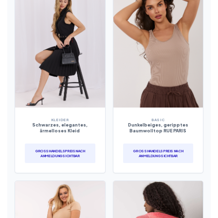
KLEIDER
BASIC
Schwarzes, elegantes,
Dunkelbeiges, geripptes
ärmelloses Kleid
Baumwolltop RUE PARIS
GROSSHANDELSPREIS NACH A
GROSSHANDELSPREIS NACH A
NMELDUNG SICHTBAR
NMELDUNG SICHTBAR