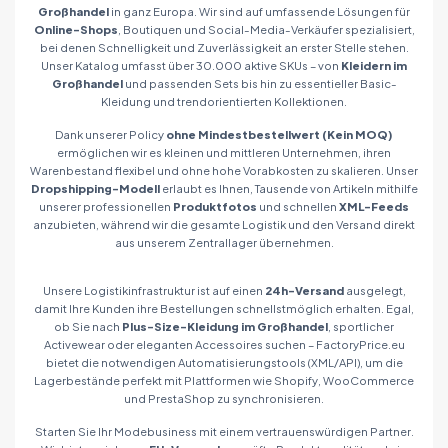
Großhandel
in ganz Europa. Wir sind auf umfassende Lösungen für
Online-Shops
, Boutiquen und Social-Media-Verkäufer spezialisiert,
bei denen Schnelligkeit und Zuverlässigkeit an erster Stelle stehen.
Unser Katalog umfasst über 30.000 aktive SKUs – von
Kleidern im
Großhandel
und passenden Sets bis hin zu essentieller Basic-
Kleidung und trendorientierten Kollektionen.
Dank unserer Policy
ohne Mindestbestellwert (Kein MOQ)
ermöglichen wir es kleinen und mittleren Unternehmen, ihren
Warenbestand flexibel und ohne hohe Vorabkosten zu skalieren. Unser
Dropshipping-Modell
erlaubt es Ihnen, Tausende von Artikeln mithilfe
unserer professionellen
Produktfotos
und schnellen
XML-Feeds
anzubieten, während wir die gesamte Logistik und den Versand direkt
aus unserem Zentrallager übernehmen.
Unsere Logistikinfrastruktur ist auf einen
24h-Versand
ausgelegt,
damit Ihre Kunden ihre Bestellungen schnellstmöglich erhalten. Egal,
ob Sie nach
Plus-Size-Kleidung im Großhandel
, sportlicher
Activewear oder eleganten Accessoires suchen – FactoryPrice.eu
bietet die notwendigen Automatisierungstools (XML/API), um die
Lagerbestände perfekt mit Plattformen wie Shopify, WooCommerce
und PrestaShop zu synchronisieren.
Starten Sie Ihr Modebusiness mit einem vertrauenswürdigen Partner.