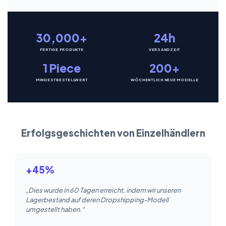
30,000+
24h
FERTIGE PRODUKTE
VERSANDZEIT
1 Piece
200+
MINDESTBESTELLWERT
WÖCHENTLICH NEUE MODELLE
Erfolgsgeschichten von Einzelhändlern
+45%
„Dies wurde in 60 Tagen erreicht, indem wir unseren
Lagerbestand auf deren Dropshipping-Modell
umgestellt haben.“