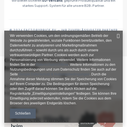
Wir bieten sicheren
EU-Versand
, geprüfte Produktqualität und ein
starkes Support-System für alle unsere B2B-Partner.
© 2026 FACTORYPRICE.EU — IHR ZUVERLÄSSIGSTER PARTNER
FÜR MODEGROSSHANDEL IN EUROPA
Wir verwenden Cookies, um den ordnungsgemäßen Betrieb der
Website zu gewährleisten, soziale Funktionen bereitzustellen, den
Datenverkehr zu analysieren und Marketingmaßnahmen
durchzuführen – sowohl durch uns als auch durch unsere
vertrauenswürdigen Partner. Cookies werden auch zur
Großhandelsartikel, Tipps und
Personalisierung von Werbung verwendet. Weitere Informationen
finden Sie in der
Datenschutzrichtlinie
. Weitere Informationen zu den
Modetrends
Nutzungsbedingungen und zum Datenschutz finden Sie auch auf der
Seite
Google Datenschutz & Nutzungsbedingungen
. Durch die
Annahme dieser Meldung stimmen Sie der Speicherung von Cookies
auf Ihrem Computer zu. Die Bedingungen für deren Speicherung
Mode-Großhandel aus Polen: Vorteile für deutsche
oder den Zugriff darauf können Sie durch Klicken auf die
Händler
Registerkarte „Einwilligungseinstellungen" festlegen. Sie können Ihre
Einwilligung jederzeit widerrufen, indem Sie die Cookies aus dem
Browser des jeweiligen Endgeräts löschen.
Schließen