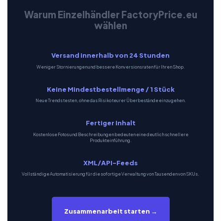
Warum Einzelhändler FactoryPrice.eu
wählen
Versand innerhalb von 24 Stunden
Weniger Stornierungen und bessere Konversionsraten für Ihren Shop.
Keine Mindestbestellmenge / 1 Stück
Neue Trends testen, ohne das Risiko teurer Überbestände einzugehen.
Fertiger Inhalt
Kostenlose Fotos und Beschreibungen bedeuten eine deutlich schnellere
Produkteinführung.
XML/API-Feeds
Vollständige Automatisierung für die sofortige Verwaltung von Tausenden von SKUs.
Zusammenarbeit starten →