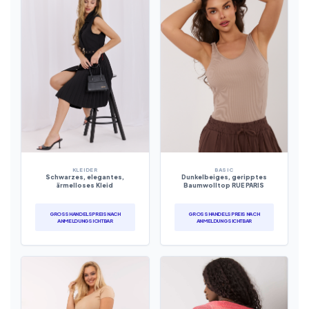
KLEIDER
BASIC
Schwarzes, elegantes,
Dunkelbeiges, geripptes
ärmelloses Kleid
Baumwolltop RUE PARIS
GROSSHANDELSPREIS NACH A
GROSSHANDELSPREIS NACH A
NMELDUNG SICHTBAR
NMELDUNG SICHTBAR