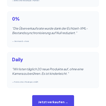
—Britischer Boutique-Partner
0%
"Die Überverkaufsrate wurde dank der Echtzeit-XML-
Bestandssynchronisierung auf Null reduziert."
— German E-store
Daily
"Wir listen täglich 20 neue Produkte auf, ohne eine
Kamera zu berühren. Es ist kinderleicht."
—Polnisches Modegeschäft
Jetzt verkaufen →