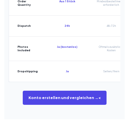
Order
Aus 1 Stück
Mindestbestellmenge
Quantity
erforderlich
Dispatch
24h
48-72h
Photos
Ja (kostenlos)
Oftmals zusätzliche
Included
Kosten
Dropshipping
Ja
Selten / Nein
Konto erstellen und vergleichen →<