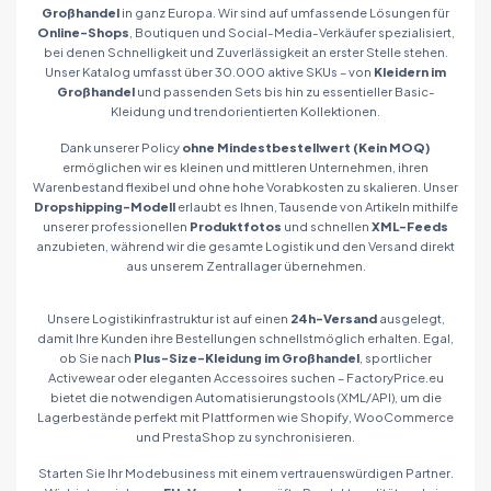
Großhandel
in ganz Europa. Wir sind auf umfassende Lösungen für
Online-Shops
, Boutiquen und Social-Media-Verkäufer spezialisiert,
bei denen Schnelligkeit und Zuverlässigkeit an erster Stelle stehen.
Unser Katalog umfasst über 30.000 aktive SKUs – von
Kleidern im
Großhandel
und passenden Sets bis hin zu essentieller Basic-
Kleidung und trendorientierten Kollektionen.
Dank unserer Policy
ohne Mindestbestellwert (Kein MOQ)
ermöglichen wir es kleinen und mittleren Unternehmen, ihren
Warenbestand flexibel und ohne hohe Vorabkosten zu skalieren. Unser
Dropshipping-Modell
erlaubt es Ihnen, Tausende von Artikeln mithilfe
unserer professionellen
Produktfotos
und schnellen
XML-Feeds
anzubieten, während wir die gesamte Logistik und den Versand direkt
aus unserem Zentrallager übernehmen.
Unsere Logistikinfrastruktur ist auf einen
24h-Versand
ausgelegt,
damit Ihre Kunden ihre Bestellungen schnellstmöglich erhalten. Egal,
ob Sie nach
Plus-Size-Kleidung im Großhandel
, sportlicher
Activewear oder eleganten Accessoires suchen – FactoryPrice.eu
bietet die notwendigen Automatisierungstools (XML/API), um die
Lagerbestände perfekt mit Plattformen wie Shopify, WooCommerce
und PrestaShop zu synchronisieren.
Starten Sie Ihr Modebusiness mit einem vertrauenswürdigen Partner.