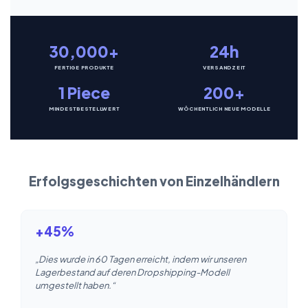
30,000+
24h
FERTIGE PRODUKTE
VERSANDZEIT
1 Piece
200+
MINDESTBESTELLWERT
WÖCHENTLICH NEUE MODELLE
Erfolgsgeschichten von Einzelhändlern
+45%
„Dies wurde in 60 Tagen erreicht, indem wir unseren
Lagerbestand auf deren Dropshipping-Modell
umgestellt haben.“