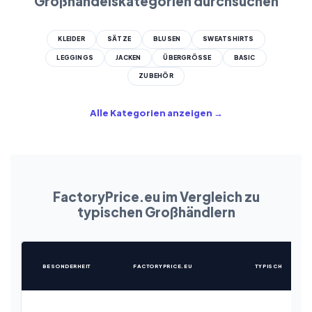
Großhandelskategorien durchsuchen
KLEIDER
SÄTZE
BLUSEN
SWEATSHIRTS
LEGGINGS
JACKEN
ÜBERGRÖSSE
BASIC
ZUBEHÖR
Alle Kategorien anzeigen →
FactoryPrice.eu im Vergleich zu
typischen Großhändlern
BESONDERHEIT
FACTORYPRICE.EU
TYPISCH