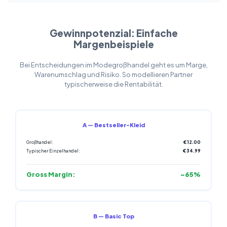
Gewinnpotenzial: Einfache
Margenbeispiele
Bei Entscheidungen im Modegroßhandel geht es um Marge,
Warenumschlag und Risiko. So modellieren Partner
typischerweise die Rentabilität.
A — Bestseller-Kleid
Großhandel:
€12.00
Typischer Einzelhandel:
€34.99
Gross Margin:
~65%
B — Basic Top