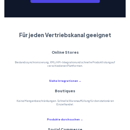
Für jeden Vertriebskanal geeignet
Online Stores
Bestandssynchronisierung, XML/API-Integration und schnelle Produktlistung auf
verschiedenen Plattformen.
Siehe Integrationen →
Boutiques
Keine Mengenbeschränkungen. Schnelle Warenauffüllung für den stationären
Einzelhandel.
Produkte durchsuchen →
Social Commerce