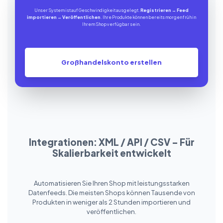
Unser System ist auf Geschwindigkeit ausgelegt.
Registrieren
→
Feed
importieren
→
Veröffentlichen
. Ihre Produkte können bereits morgen früh in
Ihrem Shop verfügbar sein.
Großhandelskonto erstellen
Integrationen: XML / API / CSV – Für
Skalierbarkeit entwickelt
Automatisieren Sie Ihren Shop mit leistungsstarken
Datenfeeds. Die meisten Shops können Tausende von
Produkten in weniger als 2 Stunden importieren und
veröffentlichen.