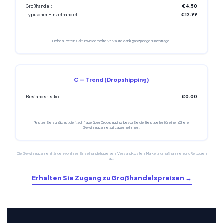
Großhandel:
€4.50
Typischer Einzelhandel:
€12.99
Hohes Potenzial für wiederholte Verkäufe dank ganzjähriger Nachfrage.
C — Trend (Dropshipping)
Bestandsrisiko:
€0.00
Testen Sie zunächst die Nachfrage über Dropshipping, bevor Sie die Bestseller für eine höhere
Gewinnspanne auf Lager nehmen.
Die Gewinnspannen hängen von Ihren Einzelhandelspreisen, Versandkosten, Marketingmaßnahmen und Retouren
ab..
Erhalten Sie Zugang zu Großhandelspreisen →