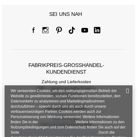
SEI UNS NAH
FABRIKPREIS-GROSSHANDEL-K
UNDENDIENST
Zahlung und Lieferkosten
FAQ - Häufig gestellte Fragen
Wir verwenden Cookies, um den ordnungsgemäßen Betrieb der
Rückgabepolitik
Website zu gewährleisten, soziale Funktionen bereitzustellen, den
Datenverkehr zu analysieren und Marketingmaßnahmen
durchzuführen – sowohl durch uns als auch durch unsere
INFORMATIONEN
vertrauenswürdigen Partner. Cookies werden auch zur
Personalisierung von Werbung verwendet. Weitere Informationen
Verordnungen
finden Sie in der
Datenschutzrichtlinie
. Weitere Informationen zu den
Datenschutzbestimmungen
Nutzungsbedingungen und zum Datenschutz finden Sie auch auf der
Seite
Google Datenschutz & Nutzungsbedingungen
. Durch die