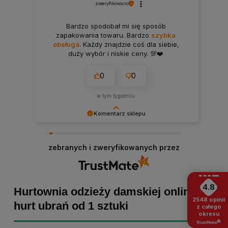
zweryfikowano
Bardzo spodobał mi się sposób
zapakowania towaru. Bardzo
szybka
obsługa
. Każdy znajdzie coś dla siebie,
duży wybór i niskie ceny. 💯❤️
0
0
w tym tygodniu
Komentarz sklepu
Bartosz dziękujemy za poświęcony czas i dodaną
opinię! Takie słowa dodają nam skrzydeł, dlatego
zebranych i zweryfikowanych przez
tym bardziej cieszymy się, że zakup przebiegł
pomyślnie. Obiecujemy utrzymać dobrą passę -
zapraszamy ponownie! :)
4.8
Hurtownia odzieży damskiej online -
2548
opinii
hurt ubrań od 1 sztuki
z całego
okresu