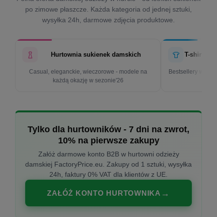
po zimowe płaszcze. Każda kategoria od jednej sztuki,
wysyłka 24h, darmowe zdjęcia produktowe.
Hurtownia sukienek damskich
T-shirty d
Casual, eleganckie, wieczorowe - modele na
Bestsellery w cen
każdą okazję w sezonie'26
k
Tylko dla hurtowników - 7 dni na zwrot,
10% na pierwsze zakupy
Załóż darmowe konto B2B w hurtowni odzieży
damskiej FactoryPrice.eu. Zakupy od 1 sztuki, wysyłka
24h, faktury 0% VAT dla klientów z UE.
ZAŁÓŻ KONTO HURTOWNIKA