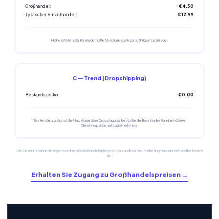
Großhandel:
€4.50
Typischer Einzelhandel:
€12.99
Hohes Potenzial für wiederholte Verkäufe dank ganzjähriger Nachfrage.
C — Trend (Dropshipping)
Bestandsrisiko:
€0.00
Testen Sie zunächst die Nachfrage über Dropshipping, bevor Sie die Bestseller für eine höhere
Gewinnspanne auf Lager nehmen.
Die Gewinnspannen hängen von Ihren Einzelhandelspreisen, Versandkosten, Marketingmaßnahmen und Retouren
ab..
Erhalten Sie Zugang zu Großhandelspreisen →