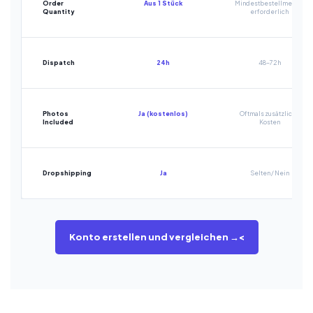
Order
Aus 1 Stück
Mindestbestellmenge
Quantity
erforderlich
Dispatch
24h
48-72h
Photos
Ja (kostenlos)
Oftmals zusätzliche
Included
Kosten
Dropshipping
Ja
Selten / Nein
Konto erstellen und vergleichen →<