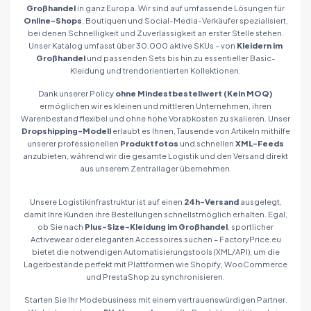
Großhandel
in ganz Europa. Wir sind auf umfassende Lösungen für
Online-Shops
, Boutiquen und Social-Media-Verkäufer spezialisiert,
bei denen Schnelligkeit und Zuverlässigkeit an erster Stelle stehen.
Unser Katalog umfasst über 30.000 aktive SKUs – von
Kleidern im
Großhandel
und passenden Sets bis hin zu essentieller Basic-
Kleidung und trendorientierten Kollektionen.
Dank unserer Policy
ohne Mindestbestellwert (Kein MOQ)
ermöglichen wir es kleinen und mittleren Unternehmen, ihren
Warenbestand flexibel und ohne hohe Vorabkosten zu skalieren. Unser
Dropshipping-Modell
erlaubt es Ihnen, Tausende von Artikeln mithilfe
unserer professionellen
Produktfotos
und schnellen
XML-Feeds
anzubieten, während wir die gesamte Logistik und den Versand direkt
aus unserem Zentrallager übernehmen.
Unsere Logistikinfrastruktur ist auf einen
24h-Versand
ausgelegt,
damit Ihre Kunden ihre Bestellungen schnellstmöglich erhalten. Egal,
ob Sie nach
Plus-Size-Kleidung im Großhandel
, sportlicher
Activewear oder eleganten Accessoires suchen – FactoryPrice.eu
bietet die notwendigen Automatisierungstools (XML/API), um die
Lagerbestände perfekt mit Plattformen wie Shopify, WooCommerce
und PrestaShop zu synchronisieren.
Starten Sie Ihr Modebusiness mit einem vertrauenswürdigen Partner.