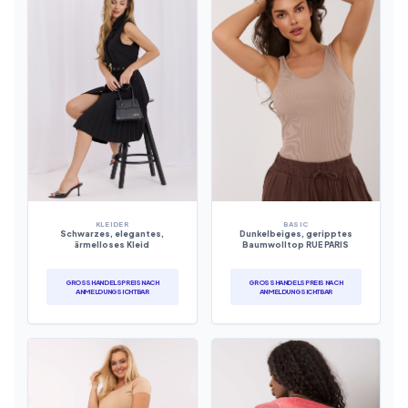
KLEIDER
BASIC
Schwarzes, elegantes,
Dunkelbeiges, geripptes
ärmelloses Kleid
Baumwolltop RUE PARIS
GROSSHANDELSPREIS NACH A
GROSSHANDELSPREIS NACH A
NMELDUNG SICHTBAR
NMELDUNG SICHTBAR