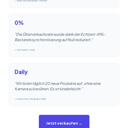
—Britischer Boutique-Partner
0%
"Die Überverkaufsrate wurde dank der Echtzeit-XML-
Bestandssynchronisierung auf Null reduziert."
— German E-store
Daily
"Wir listen täglich 20 neue Produkte auf, ohne eine
Kamera zu berühren. Es ist kinderleicht."
—Polnisches Modegeschäft
Jetzt verkaufen →