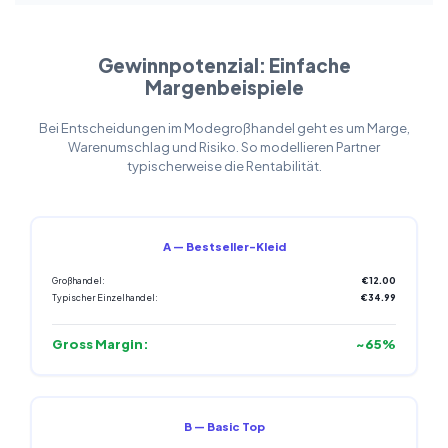
Gewinnpotenzial: Einfache
Margenbeispiele
Bei Entscheidungen im Modegroßhandel geht es um Marge,
Warenumschlag und Risiko. So modellieren Partner
typischerweise die Rentabilität.
A — Bestseller-Kleid
Großhandel:
€12.00
Typischer Einzelhandel:
€34.99
Gross Margin:
~65%
B — Basic Top