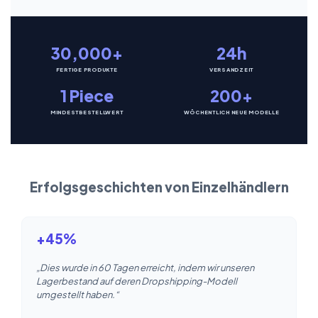
30,000+
24h
FERTIGE PRODUKTE
VERSANDZEIT
1 Piece
200+
MINDESTBESTELLWERT
WÖCHENTLICH NEUE MODELLE
Erfolgsgeschichten von Einzelhändlern
+45%
„Dies wurde in 60 Tagen erreicht, indem wir unseren
Lagerbestand auf deren Dropshipping-Modell
umgestellt haben.“