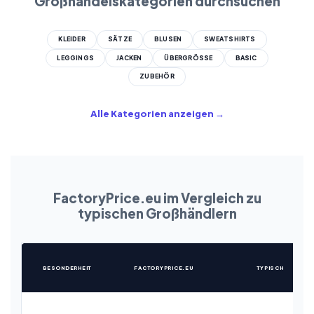
Großhandelskategorien durchsuchen
KLEIDER
SÄTZE
BLUSEN
SWEATSHIRTS
LEGGINGS
JACKEN
ÜBERGRÖSSE
BASIC
ZUBEHÖR
Alle Kategorien anzeigen →
FactoryPrice.eu im Vergleich zu
typischen Großhändlern
BESONDERHEIT
FACTORYPRICE.EU
TYPISCH