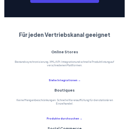
Für jeden Vertriebskanal geeignet
Online Stores
Bestandssynchronisierung, XML/API-Integration und schnelle Produktlistung auf
verschiedenen Plattformen.
Siehe Integrationen →
Boutiques
Keine Mengenbeschränkungen. Schnelle Warenauffüllung für den stationären
Einzelhandel.
Produkte durchsuchen →
Social Commerce