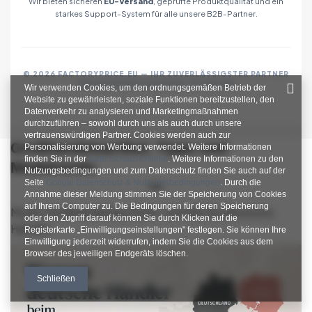
Wir bieten sicheren
EU-Versand
, geprüfte Produktqualität und ein
starkes Support-System für alle unsere B2B-Partner.
© 2026 FACTORYPRICE.EU — IHR ZUVERLÄSSIGSTER PARTNER
FÜR MODEGROSSHANDEL IN EUROPA
Wir verwenden Cookies, um den ordnungsgemäßen Betrieb der
Website zu gewährleisten, soziale Funktionen bereitzustellen, den
Datenverkehr zu analysieren und Marketingmaßnahmen
durchzuführen – sowohl durch uns als auch durch unsere
vertrauenswürdigen Partner. Cookies werden auch zur
Großhandelsartikel, Tipps und
Personalisierung von Werbung verwendet. Weitere Informationen
finden Sie in der
Datenschutzrichtlinie
. Weitere Informationen zu den
Modetrends
Nutzungsbedingungen und zum Datenschutz finden Sie auch auf der
Seite
Google Datenschutz & Nutzungsbedingungen
. Durch die
Annahme dieser Meldung stimmen Sie der Speicherung von Cookies
auf Ihrem Computer zu. Die Bedingungen für deren Speicherung
Mode-Großhandel aus Polen: Vorteile für deutsche
oder den Zugriff darauf können Sie durch Klicken auf die
Händler
Registerkarte „Einwilligungseinstellungen" festlegen. Sie können Ihre
Einwilligung jederzeit widerrufen, indem Sie die Cookies aus dem
Browser des jeweiligen Endgeräts löschen.
Schließen