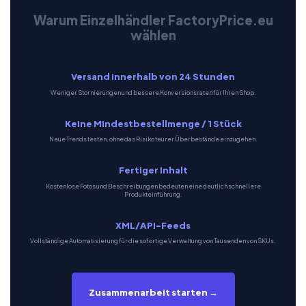
Warum Einzelhändler FactoryPrice.eu
wählen
Versand innerhalb von 24 Stunden
Weniger Stornierungen und bessere Konversionsraten für Ihren Shop.
Keine Mindestbestellmenge / 1 Stück
Neue Trends testen, ohne das Risiko teurer Überbestände einzugehen.
Fertiger Inhalt
Kostenlose Fotos und Beschreibungen bedeuten eine deutlich schnellere
Produkteinführung.
XML/API-Feeds
Vollständige Automatisierung für die sofortige Verwaltung von Tausenden von SKUs.
Zusammenarbeit starten →