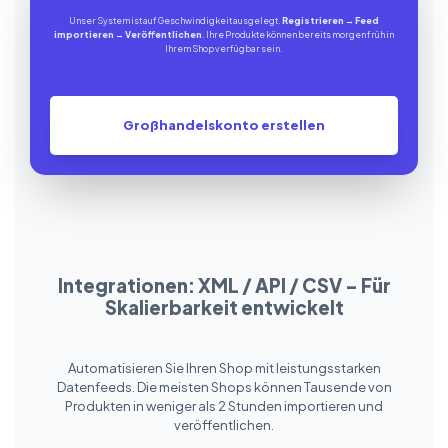
Unser System ist auf Geschwindigkeit ausgelegt.
Registrieren
→
Feed
importieren
→
Veröffentlichen
. Ihre Produkte können bereits morgen früh in
Ihrem Shop verfügbar sein.
Großhandelskonto erstellen
Integrationen: XML / API / CSV – Für
Skalierbarkeit entwickelt
Automatisieren Sie Ihren Shop mit leistungsstarken
Datenfeeds. Die meisten Shops können Tausende von
Produkten in weniger als 2 Stunden importieren und
veröffentlichen.