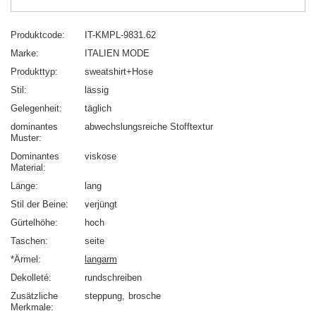
Produktcode
IT-KMPL-9831.62
Marke
ITALIEN MODE
Produkttyp
sweatshirt+Hose
Stil
lässig
Gelegenheit
täglich
dominantes
abwechslungsreiche Stofftextur
Muster
Dominantes
viskose
Material
Länge
lang
Stil der Beine
verjüngt
Gürtelhöhe
hoch
Taschen
seite
*Ärmel
langarm
Dekolleté
rundschreiben
Zusätzliche
steppung
brosche
Merkmale