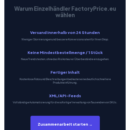
Warum Einzelhändler FactoryPrice.eu
wählen
Versand innerhalb von 24 Stunden
Weniger Stornierungen und bessere Konversionsraten für Ihren Shop.
Keine Mindestbestellmenge / 1 Stück
Neue Trends testen, ohne das Risiko teurer Überbestände einzugehen.
Fertiger Inhalt
Kostenlose Fotos und Beschreibungen bedeuten eine deutlich schnellere
Produkteinführung.
XML/API-Feeds
Vollständige Automatisierung für die sofortige Verwaltung von Tausenden von SKUs.
Zusammenarbeit starten →