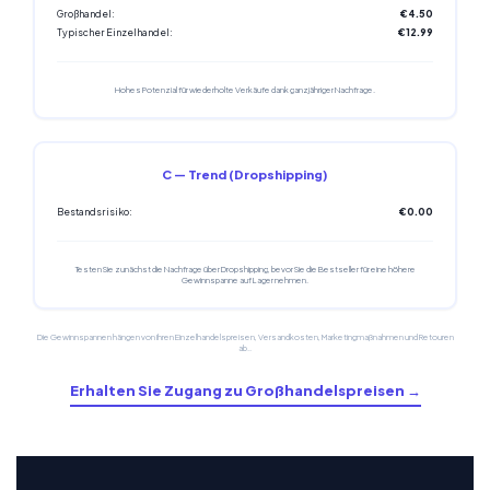
Großhandel:
€4.50
Typischer Einzelhandel:
€12.99
Hohes Potenzial für wiederholte Verkäufe dank ganzjähriger Nachfrage.
C — Trend (Dropshipping)
Bestandsrisiko:
€0.00
Testen Sie zunächst die Nachfrage über Dropshipping, bevor Sie die Bestseller für eine höhere
Gewinnspanne auf Lager nehmen.
Die Gewinnspannen hängen von Ihren Einzelhandelspreisen, Versandkosten, Marketingmaßnahmen und Retouren
ab..
Erhalten Sie Zugang zu Großhandelspreisen →