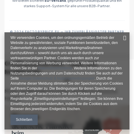
Wir bieten sicheren
EU-Versand
, geprüfte Produktqualität und ein
starkes Support-System für alle unsere B2B-Partner.
© 2026 FACTORYPRICE.EU — IHR ZUVERLÄSSIGSTER PARTNER
FÜR MODEGROSSHANDEL IN EUROPA
Wir verwenden Cookies, um den ordnungsgemäßen Betrieb der
Website zu gewährleisten, soziale Funktionen bereitzustellen, den
Datenverkehr zu analysieren und Marketingmaßnahmen
durchzuführen – sowohl durch uns als auch durch unsere
vertrauenswürdigen Partner. Cookies werden auch zur
Großhandelsartikel, Tipps und
Personalisierung von Werbung verwendet. Weitere Informationen
finden Sie in der
Datenschutzrichtlinie
. Weitere Informationen zu den
Modetrends
Nutzungsbedingungen und zum Datenschutz finden Sie auch auf der
Seite
Google Datenschutz & Nutzungsbedingungen
. Durch die
Annahme dieser Meldung stimmen Sie der Speicherung von Cookies
auf Ihrem Computer zu. Die Bedingungen für deren Speicherung
Mode-Großhandel aus Polen: Vorteile für deutsche
oder den Zugriff darauf können Sie durch Klicken auf die
Händler
Registerkarte „Einwilligungseinstellungen" festlegen. Sie können Ihre
Einwilligung jederzeit widerrufen, indem Sie die Cookies aus dem
Browser des jeweiligen Endgeräts löschen.
Schließen