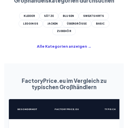
Großhandelskategorien durchsuchen
KLEIDER
SÄTZE
BLUSEN
SWEATSHIRTS
LEGGINGS
JACKEN
ÜBERGRÖSSE
BASIC
ZUBEHÖR
Alle Kategorien anzeigen →
FactoryPrice.eu im Vergleich zu
typischen Großhändlern
BESONDERHEIT
FACTORYPRICE.EU
TYPISCH