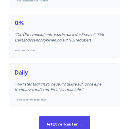
—Britischer Boutique-Partner
0%
"Die Überverkaufsrate wurde dank der Echtzeit-XML-
Bestandssynchronisierung auf Null reduziert."
— German E-store
Daily
"Wir listen täglich 20 neue Produkte auf, ohne eine
Kamera zu berühren. Es ist kinderleicht."
—Polnisches Modegeschäft
Jetzt verkaufen →