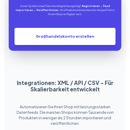
Unser System ist auf Geschwindigkeit ausgelegt.
Registrieren
→
Feed
importieren
→
Veröffentlichen
. Ihre Produkte können bereits morgen früh in
Ihrem Shop verfügbar sein.
Großhandelskonto erstellen
Integrationen: XML / API / CSV – Für
Skalierbarkeit entwickelt
Automatisieren Sie Ihren Shop mit leistungsstarken
Datenfeeds. Die meisten Shops können Tausende von
Produkten in weniger als 2 Stunden importieren und
veröffentlichen.