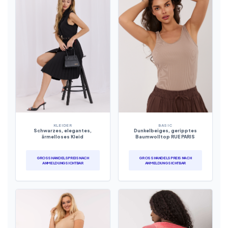
KLEIDER
BASIC
Schwarzes, elegantes,
Dunkelbeiges, geripptes
ärmelloses Kleid
Baumwolltop RUE PARIS
GROSSHANDELSPREIS NACH A
GROSSHANDELSPREIS NACH A
NMELDUNG SICHTBAR
NMELDUNG SICHTBAR