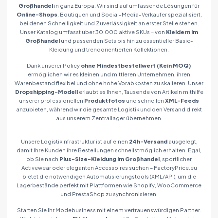
Großhandel
in ganz Europa. Wir sind auf umfassende Lösungen für
Online-Shops
, Boutiquen und Social-Media-Verkäufer spezialisiert,
bei denen Schnelligkeit und Zuverlässigkeit an erster Stelle stehen.
Unser Katalog umfasst über 30.000 aktive SKUs – von
Kleidern im
Großhandel
und passenden Sets bis hin zu essentieller Basic-
Kleidung und trendorientierten Kollektionen.
Dank unserer Policy
ohne Mindestbestellwert (Kein MOQ)
ermöglichen wir es kleinen und mittleren Unternehmen, ihren
Warenbestand flexibel und ohne hohe Vorabkosten zu skalieren. Unser
Dropshipping-Modell
erlaubt es Ihnen, Tausende von Artikeln mithilfe
unserer professionellen
Produktfotos
und schnellen
XML-Feeds
anzubieten, während wir die gesamte Logistik und den Versand direkt
aus unserem Zentrallager übernehmen.
Unsere Logistikinfrastruktur ist auf einen
24h-Versand
ausgelegt,
damit Ihre Kunden ihre Bestellungen schnellstmöglich erhalten. Egal,
ob Sie nach
Plus-Size-Kleidung im Großhandel
, sportlicher
Activewear oder eleganten Accessoires suchen – FactoryPrice.eu
bietet die notwendigen Automatisierungstools (XML/API), um die
Lagerbestände perfekt mit Plattformen wie Shopify, WooCommerce
und PrestaShop zu synchronisieren.
Starten Sie Ihr Modebusiness mit einem vertrauenswürdigen Partner.