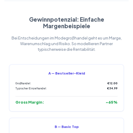
Gewinnpotenzial: Einfache
Margenbeispiele
Bei Entscheidungen im Modegroßhandel geht es um Marge,
Warenumschlag und Risiko. So modellieren Partner
typischerweise die Rentabilität.
A — Bestseller-Kleid
Großhandel:
€12.00
Typischer Einzelhandel:
€34.99
Gross Margin:
~65%
B — Basic Top