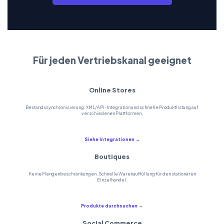
Für jeden Vertriebskanal geeignet
Online Stores
Bestandssynchronisierung, XML/API-Integration und schnelle Produktlistung auf
verschiedenen Plattformen.
Siehe Integrationen →
Boutiques
Keine Mengenbeschränkungen. Schnelle Warenauffüllung für den stationären
Einzelhandel.
Produkte durchsuchen →
Social Commerce