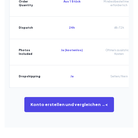
Order
Aus 1 Stück
Mindestbestellmenge
Quantity
erforderlich
Dispatch
24h
48-72h
Photos
Ja (kostenlos)
Oftmals zusätzliche
Included
Kosten
Dropshipping
Ja
Selten / Nein
Konto erstellen und vergleichen →<