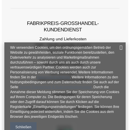
FABRIKPREIS-GROSSHANDEL-K
UNDENDIENST
Zahlung und Lieferkosten
FAQ - Häufig gestellte Fragen
Wir verwenden Cookies, um den ordnungsgemäßen Betrieb der
Rückgabepolitik
Website zu gewährleisten, soziale Funktionen bereitzustellen, den
Datenverkehr zu analysieren und Marketingmaßnahmen
durchzuführen – sowohl durch uns als auch durch unsere
INFORMATIONEN
vertrauenswürdigen Partner. Cookies werden auch zur
Personalisierung von Werbung verwendet. Weitere Informationen
Verordnungen
finden Sie in der
Datenschutzrichtlinie
. Weitere Informationen zu den
Datenschutzbestimmungen
Nutzungsbedingungen und zum Datenschutz finden Sie auch auf der
Seite
Google Datenschutz & Nutzungsbedingungen
. Durch die
Annahme dieser Meldung stimmen Sie der Speicherung von Cookies
KONTAKT
auf Ihrem Computer zu. Die Bedingungen für deren Speicherung
oder den Zugriff darauf können Sie durch Klicken auf die
Registerkarte „Einwilligungseinstellungen" festlegen. Sie können Ihre
+48 601 547 740
hurt@factoryprice.eu
Einwilligung jederzeit widerrufen, indem Sie die Cookies aus dem
Browser des jeweiligen Endgeräts löschen.
Schließen