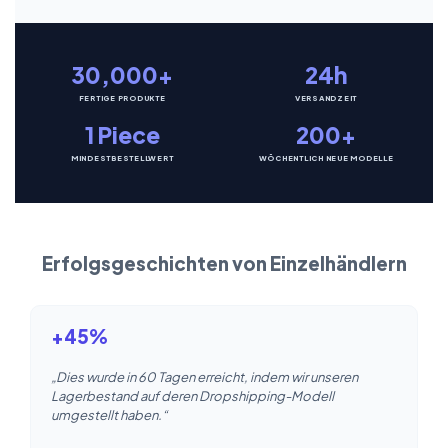
30,000+
24h
FERTIGE PRODUKTE
VERSANDZEIT
1 Piece
200+
MINDESTBESTELLWERT
WÖCHENTLICH NEUE MODELLE
Erfolgsgeschichten von Einzelhändlern
+45%
„Dies wurde in 60 Tagen erreicht, indem wir unseren
Lagerbestand auf deren Dropshipping-Modell
umgestellt haben.“