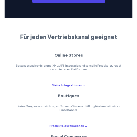
Für jeden Vertriebskanal geeignet
Online Stores
Bestandssynchronisierung, XML/API-Integration und schnelle Produktlistung auf
verschiedenen Plattformen.
Siehe Integrationen →
Boutiques
Keine Mengenbeschränkungen. Schnelle Warenauffüllung für den stationären
Einzelhandel.
Produkte durchsuchen →
Social Commerce