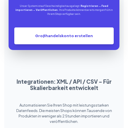
Unser System ist auf Geschwindigkeit ausgelegt.
Registrieren
→
Feed
importieren
→
Veröffentlichen
. Ihre Produkte können bereits morgen früh in
Ihrem Shop verfügbar sein.
Großhandelskonto erstellen
Integrationen: XML / API / CSV – Für
Skalierbarkeit entwickelt
Automatisieren Sie Ihren Shop mit leistungsstarken
Datenfeeds. Die meisten Shops können Tausende von
Produkten in weniger als 2 Stunden importieren und
veröffentlichen.