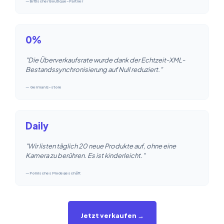
—Britischer Boutique-Partner
0%
"Die Überverkaufsrate wurde dank der Echtzeit-XML-
Bestandssynchronisierung auf Null reduziert."
— German E-store
Daily
"Wir listen täglich 20 neue Produkte auf, ohne eine
Kamera zu berühren. Es ist kinderleicht."
—Polnisches Modegeschäft
Jetzt verkaufen →