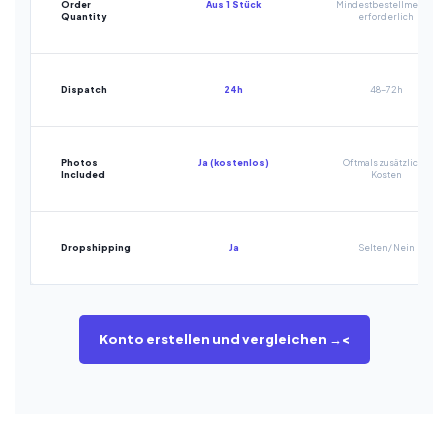
Order
Aus 1 Stück
Mindestbestellmenge
Quantity
erforderlich
Dispatch
24h
48-72h
Photos
Ja (kostenlos)
Oftmals zusätzliche
Included
Kosten
Dropshipping
Ja
Selten / Nein
Konto erstellen und vergleichen →<