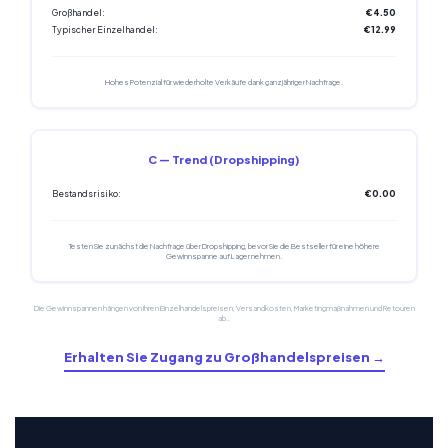
Großhandel:
€4.50
Typischer Einzelhandel:
€12.99
Hohes Potenzial für wiederholte Verkäufe dank ganzjähriger Nachfrage.
C — Trend (Dropshipping)
Bestandsrisiko:
€0.00
Testen Sie zunächst die Nachfrage über Dropshipping, bevor Sie die Bestseller für eine höhere
Gewinnspanne auf Lager nehmen.
Die Gewinnspannen hängen von Ihren Einzelhandelspreisen, Versandkosten, Marketingmaßnahmen und Retouren
ab..
Erhalten Sie Zugang zu Großhandelspreisen →