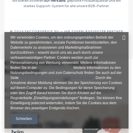
Wir bieten sicheren
EU-Versand
, geprüfte Produktqualität und ein
starkes Support-System für alle unsere B2B-Partner.
© 2026 FACTORYPRICE.EU — IHR ZUVERLÄSSIGSTER PARTNER
FÜR MODEGROSSHANDEL IN EUROPA
Wir verwenden Cookies, um den ordnungsgemäßen Betrieb der
Website zu gewährleisten, soziale Funktionen bereitzustellen, den
Datenverkehr zu analysieren und Marketingmaßnahmen
durchzuführen – sowohl durch uns als auch durch unsere
vertrauenswürdigen Partner. Cookies werden auch zur
Großhandelsartikel, Tipps und
Personalisierung von Werbung verwendet. Weitere Informationen
finden Sie in der
Datenschutzrichtlinie
. Weitere Informationen zu den
Modetrends
Nutzungsbedingungen und zum Datenschutz finden Sie auch auf der
Seite
Google Datenschutz & Nutzungsbedingungen
. Durch die
Annahme dieser Meldung stimmen Sie der Speicherung von Cookies
auf Ihrem Computer zu. Die Bedingungen für deren Speicherung
Mode-Großhandel aus Polen: Vorteile für deutsche
oder den Zugriff darauf können Sie durch Klicken auf die
Händler
Registerkarte „Einwilligungseinstellungen" festlegen. Sie können Ihre
Einwilligung jederzeit widerrufen, indem Sie die Cookies aus dem
Browser des jeweiligen Endgeräts löschen.
Schließen