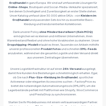
Großhandel
in ganz Europa. Wir sind auf umfassende Lösungen für
Online-Shops
, Boutiquen und Social-Media-Verkäufer spezialisiert,
bei denen Schnelligkeit und Zuverlässigkeit an erster Stelle stehen.
Unser Katalog umfasst über 30.000 aktive SKUs – von
Kleidern im
Großhandel
und passenden Sets bis hin zu essentieller Basic-
Kleidung und trendorientierten Kollektionen.
Dank unserer Policy
ohne Mindestbestellwert (Kein MOQ)
ermöglichen wir es kleinen und mittleren Unternehmen, ihren
Warenbestand flexibel und ohne hohe Vorabkosten zu skalieren. Unser
Dropshipping-Modell
erlaubt es Ihnen, Tausende von Artikeln mithilfe
unserer professionellen
Produktfotos
und schnellen
XML-Feeds
anzubieten, während wir die gesamte Logistik und den Versand direkt
aus unserem Zentrallager übernehmen.
Unsere Logistikinfrastruktur ist auf einen
24h-Versand
ausgelegt,
damit Ihre Kunden ihre Bestellungen schnellstmöglich erhalten. Egal,
ob Sie nach
Plus-Size-Kleidung im Großhandel
, sportlicher
Activewear oder eleganten Accessoires suchen – FactoryPrice.eu
bietet die notwendigen Automatisierungstools (XML/API), um die
Lagerbestände perfekt mit Plattformen wie Shopify, WooCommerce
und PrestaShop zu synchronisieren.
Starten Sie Ihr Modebusiness mit einem vertrauenswürdigen Partner.