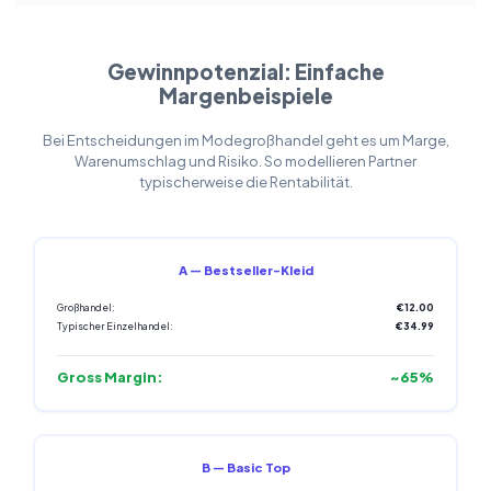
Gewinnpotenzial: Einfache
Margenbeispiele
Bei Entscheidungen im Modegroßhandel geht es um Marge,
Warenumschlag und Risiko. So modellieren Partner
typischerweise die Rentabilität.
A — Bestseller-Kleid
Großhandel:
€12.00
Typischer Einzelhandel:
€34.99
Gross Margin:
~65%
B — Basic Top