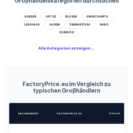
Großhandelskategorien durchsuchen
KLEIDER
SÄTZE
BLUSEN
SWEATSHIRTS
LEGGINGS
JACKEN
ÜBERGRÖSSE
BASIC
ZUBEHÖR
Alle Kategorien anzeigen →
FactoryPrice.eu im Vergleich zu
typischen Großhändlern
BESONDERHEIT
FACTORYPRICE.EU
TYPISCH