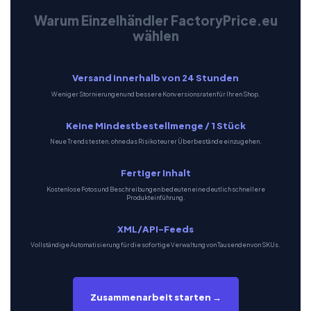
Warum Einzelhändler FactoryPrice.eu
wählen
Versand innerhalb von 24 Stunden
Weniger Stornierungen und bessere Konversionsraten für Ihren Shop.
Keine Mindestbestellmenge / 1 Stück
Neue Trends testen, ohne das Risiko teurer Überbestände einzugehen.
Fertiger Inhalt
Kostenlose Fotos und Beschreibungen bedeuten eine deutlich schnellere
Produkteinführung.
XML/API-Feeds
Vollständige Automatisierung für die sofortige Verwaltung von Tausenden von SKUs.
Zusammenarbeit starten →