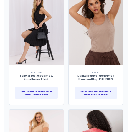
KLEIDER
BASIC
Schwarzes, elegantes,
Dunkelbeiges, geripptes
ärmelloses Kleid
Baumwolltop RUE PARIS
GROSSHANDELSPREIS NACH A
GROSSHANDELSPREIS NACH A
NMELDUNG SICHTBAR
NMELDUNG SICHTBAR