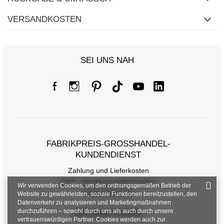
VERSANDKOSTEN
SEI UNS NAH
FABRIKPREIS-GROSSHANDEL-K
UNDENDIENST
Zahlung und Lieferkosten
FAQ - Häufig gestellte Fragen
Wir verwenden Cookies, um den ordnungsgemäßen Betrieb der
Rückgabepolitik
Website zu gewährleisten, soziale Funktionen bereitzustellen, den
Datenverkehr zu analysieren und Marketingmaßnahmen
durchzuführen – sowohl durch uns als auch durch unsere
INFORMATIONEN
vertrauenswürdigen Partner. Cookies werden auch zur