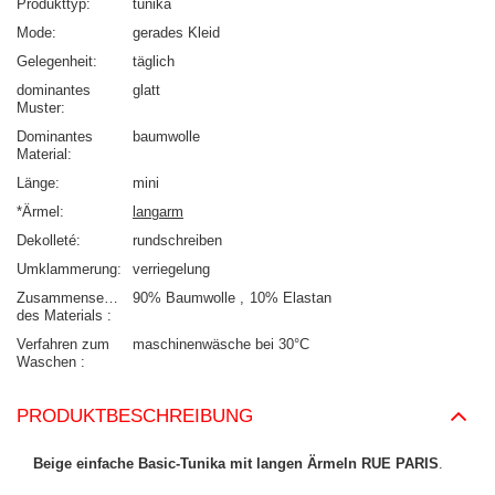
Produkttyp
tunika
Mode
gerades Kleid
Gelegenheit
täglich
dominantes
glatt
Muster
Dominantes
baumwolle
Material
Länge
mini
*Ärmel
langarm
Dekolleté
rundschreiben
Umklammerung
verriegelung
Zusammensetzung
90% Baumwolle
10% Elastan
des Materials
Verfahren zum
maschinenwäsche bei 30°C
Waschen
PRODUKTBESCHREIBUNG
Beige einfache Basic-Tunika mit langen Ärmeln RUE PARIS
.