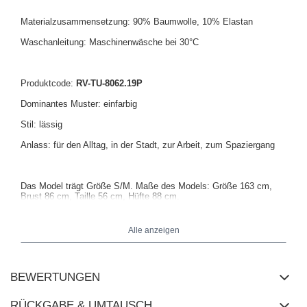
Materialzusammensetzung: 90% Baumwolle, 10% Elastan
Waschanleitung: Maschinenwäsche bei 30°C
Produktcode:
RV-TU-8062.19P
Dominantes Muster: einfarbig
Stil: lässig
Anlass: für den Alltag, in der Stadt, zur Arbeit, zum Spaziergang
Das Model trägt Größe S/M. Maße des Models: Größe 163 cm,
Brust 86 cm, Taille 56 cm, Hüfte 88 cm.
Alle anzeigen
Maße der Tunika in Größe S/M flach gemessen: Breite unter den
Armen - 58 cm, Ärmellänge - 55 cm, Gesamtlänge - 78 cm.
BEWERTUNGEN
RÜCKGABE & UMTAUSCH