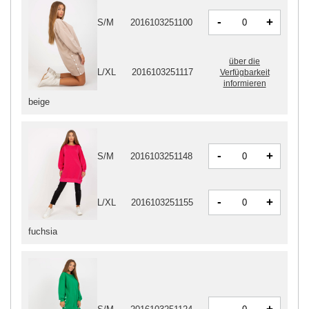
-
+
S/M
2016103251100
über die
L/XL
2016103251117
Verfügbarkeit
informieren
beige
-
+
S/M
2016103251148
-
+
L/XL
2016103251155
fuchsia
-