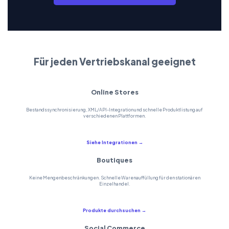
Für jeden Vertriebskanal geeignet
Online Stores
Bestandssynchronisierung, XML/API-Integration und schnelle Produktlistung auf
verschiedenen Plattformen.
Siehe Integrationen →
Boutiques
Keine Mengenbeschränkungen. Schnelle Warenauffüllung für den stationären
Einzelhandel.
Produkte durchsuchen →
Social Commerce