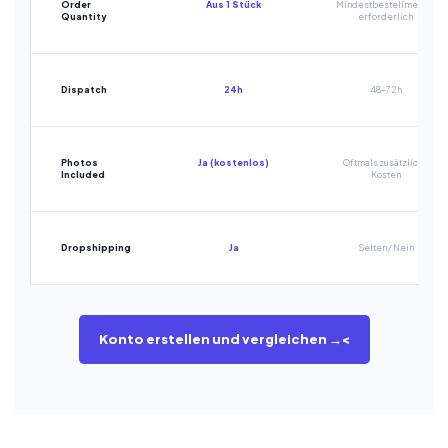
Order
Aus 1 Stück
Mindestbestellmenge
Quantity
erforderlich
Dispatch
24h
48-72h
Photos
Ja (kostenlos)
Oftmals zusätzliche
Included
Kosten
Dropshipping
Ja
Selten / Nein
Konto erstellen und vergleichen →<