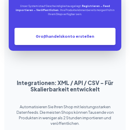
Unser System ist auf Geschwindigkeit ausgelegt.
Registrieren
→
Feed
importieren
→
Veröffentlichen
. Ihre Produkte können bereits morgen früh in
Ihrem Shop verfügbar sein.
Großhandelskonto erstellen
Integrationen: XML / API / CSV – Für
Skalierbarkeit entwickelt
Automatisieren Sie Ihren Shop mit leistungsstarken
Datenfeeds. Die meisten Shops können Tausende von
Produkten in weniger als 2 Stunden importieren und
veröffentlichen.