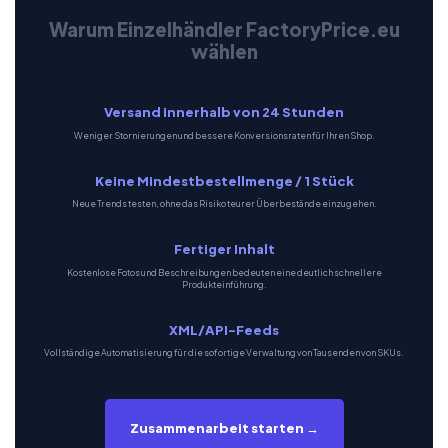
Warum Einzelhändler FactoryPrice.eu
wählen
Versand innerhalb von 24 Stunden
Weniger Stornierungen und bessere Konversionsraten für Ihren Shop.
Keine Mindestbestellmenge / 1 Stück
Neue Trends testen, ohne das Risiko teurer Überbestände einzugehen.
Fertiger Inhalt
Kostenlose Fotos und Beschreibungen bedeuten eine deutlich schnellere
Produkteinführung.
XML/API-Feeds
Vollständige Automatisierung für die sofortige Verwaltung von Tausenden von SKUs.
Zusammenarbeit starten →