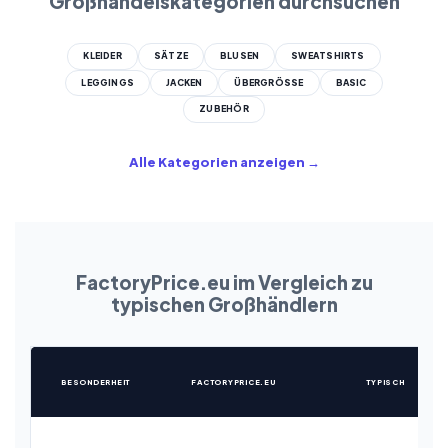
Großhandelskategorien durchsuchen
KLEIDER
SÄTZE
BLUSEN
SWEATSHIRTS
LEGGINGS
JACKEN
ÜBERGRÖSSE
BASIC
ZUBEHÖR
Alle Kategorien anzeigen →
FactoryPrice.eu im Vergleich zu
typischen Großhändlern
BESONDERHEIT
FACTORYPRICE.EU
TYPISCH