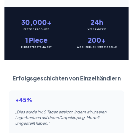
30,000+
24h
FERTIGE PRODUKTE
VERSANDZEIT
1 Piece
200+
MINDESTBESTELLWERT
WÖCHENTLICH NEUE MODELLE
Erfolgsgeschichten von Einzelhändlern
+45%
„Dies wurde in 60 Tagen erreicht, indem wir unseren
Lagerbestand auf deren Dropshipping-Modell
umgestellt haben.“