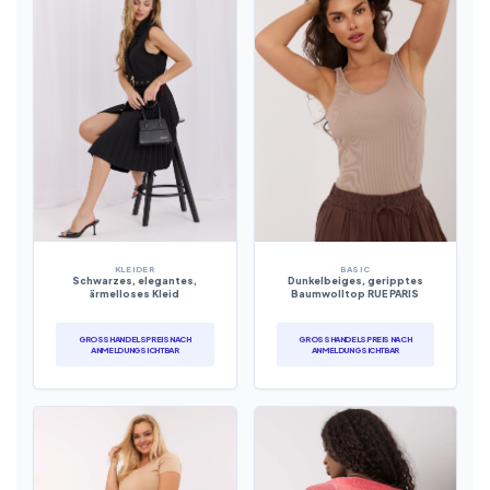
KLEIDER
BASIC
Schwarzes, elegantes,
Dunkelbeiges, geripptes
ärmelloses Kleid
Baumwolltop RUE PARIS
GROSSHANDELSPREIS NACH A
GROSSHANDELSPREIS NACH A
NMELDUNG SICHTBAR
NMELDUNG SICHTBAR