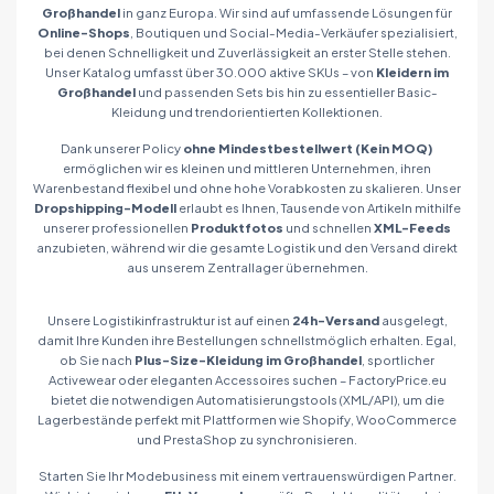
Großhandel
in ganz Europa. Wir sind auf umfassende Lösungen für
Online-Shops
, Boutiquen und Social-Media-Verkäufer spezialisiert,
bei denen Schnelligkeit und Zuverlässigkeit an erster Stelle stehen.
Unser Katalog umfasst über 30.000 aktive SKUs – von
Kleidern im
Großhandel
und passenden Sets bis hin zu essentieller Basic-
Kleidung und trendorientierten Kollektionen.
Dank unserer Policy
ohne Mindestbestellwert (Kein MOQ)
ermöglichen wir es kleinen und mittleren Unternehmen, ihren
Warenbestand flexibel und ohne hohe Vorabkosten zu skalieren. Unser
Dropshipping-Modell
erlaubt es Ihnen, Tausende von Artikeln mithilfe
unserer professionellen
Produktfotos
und schnellen
XML-Feeds
anzubieten, während wir die gesamte Logistik und den Versand direkt
aus unserem Zentrallager übernehmen.
Unsere Logistikinfrastruktur ist auf einen
24h-Versand
ausgelegt,
damit Ihre Kunden ihre Bestellungen schnellstmöglich erhalten. Egal,
ob Sie nach
Plus-Size-Kleidung im Großhandel
, sportlicher
Activewear oder eleganten Accessoires suchen – FactoryPrice.eu
bietet die notwendigen Automatisierungstools (XML/API), um die
Lagerbestände perfekt mit Plattformen wie Shopify, WooCommerce
und PrestaShop zu synchronisieren.
Starten Sie Ihr Modebusiness mit einem vertrauenswürdigen Partner.