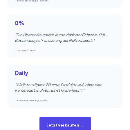
—Britischer Boutique-Partner
0%
"Die Überverkaufsrate wurde dank der Echtzeit-XML-
Bestandssynchronisierung auf Null reduziert."
— German E-store
Daily
"Wir listen täglich 20 neue Produkte auf, ohne eine
Kamera zu berühren. Es ist kinderleicht."
—Polnisches Modegeschäft
Jetzt verkaufen →