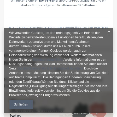
Wir bieten sicheren
EU-Versand
, geprüfte Produktqualität und ein
starkes Support-System für alle unsere B2B-Partner.
© 2026 FACTORYPRICE.EU — IHR ZUVERLÄSSIGSTER PARTNER
FÜR MODEGROSSHANDEL IN EUROPA
Wir verwenden Cookies, um den ordnungsgemäßen Betrieb der
Website zu gewährleisten, soziale Funktionen bereitzustellen, den
Datenverkehr zu analysieren und Marketingmaßnahmen
durchzuführen – sowohl durch uns als auch durch unsere
vertrauenswürdigen Partner. Cookies werden auch zur
Großhandelsartikel, Tipps und
Personalisierung von Werbung verwendet. Weitere Informationen
finden Sie in der
Datenschutzrichtlinie
. Weitere Informationen zu den
Modetrends
Nutzungsbedingungen und zum Datenschutz finden Sie auch auf der
Seite
Google Datenschutz & Nutzungsbedingungen
. Durch die
Annahme dieser Meldung stimmen Sie der Speicherung von Cookies
auf Ihrem Computer zu. Die Bedingungen für deren Speicherung
Mode-Großhandel aus Polen: Vorteile für deutsche
oder den Zugriff darauf können Sie durch Klicken auf die
Händler
Registerkarte „Einwilligungseinstellungen" festlegen. Sie können Ihre
Einwilligung jederzeit widerrufen, indem Sie die Cookies aus dem
Browser des jeweiligen Endgeräts löschen.
Schließen