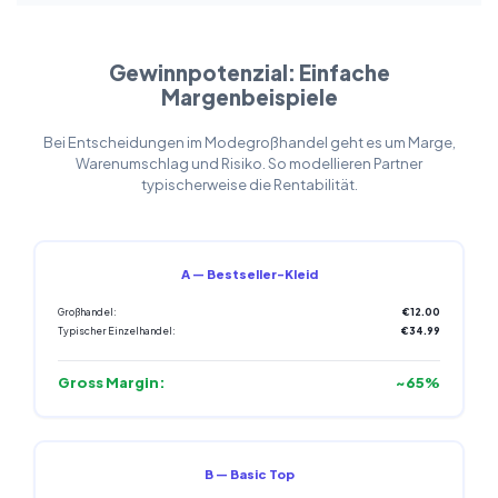
Gewinnpotenzial: Einfache
Margenbeispiele
Bei Entscheidungen im Modegroßhandel geht es um Marge,
Warenumschlag und Risiko. So modellieren Partner
typischerweise die Rentabilität.
A — Bestseller-Kleid
Großhandel:
€12.00
Typischer Einzelhandel:
€34.99
Gross Margin:
~65%
B — Basic Top