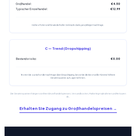
Großhandel:
€4.50
Typischer Einzelhandel:
€12.99
Hohes Potenzial für wiederholte Verkäufe dank ganzjähriger Nachfrage.
C — Trend (Dropshipping)
Bestandsrisiko:
€0.00
Testen Sie zunächst die Nachfrage über Dropshipping, bevor Sie die Bestseller für eine höhere
Gewinnspanne auf Lager nehmen.
Die Gewinnspannen hängen von Ihren Einzelhandelspreisen, Versandkosten, Marketingmaßnahmen und Retouren
ab..
Erhalten Sie Zugang zu Großhandelspreisen →