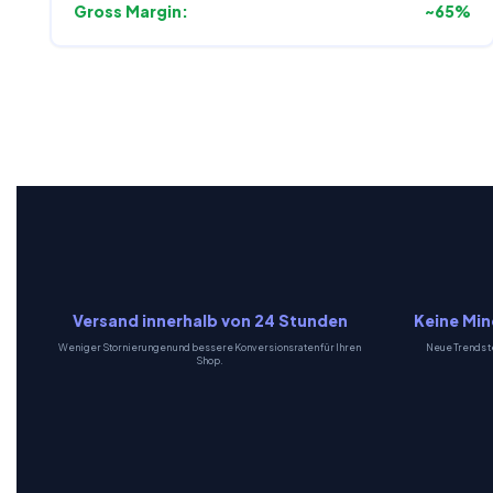
Gross Margin:
~65%
Versand innerhalb von 24 Stunden
Keine Min
Weniger Stornierungen und bessere Konversionsraten für Ihren
Neue Trends t
Shop.