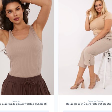
BASIC
ÜBERGRÖSSE
es, geripptes Baumwolltop RUE PARIS
Beige Hose in Übergröße mit elasti