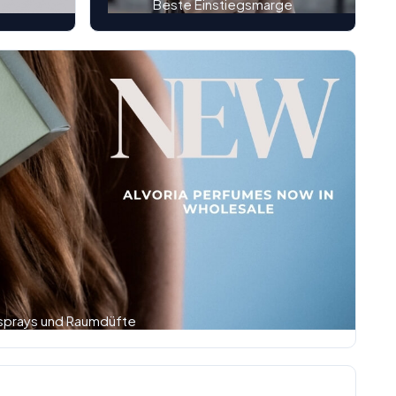
n
Beste Einstiegsmarge
sprays und Raumdüfte