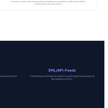
Testen Sie zunächst die Nachfrage über Dropshipping, bevor Sie die Bestseller für eine höhere
Gewinnspanne auf Lager nehmen.
XML/API-Feeds
en eine deutlich
Vollständige Automatisierung für die sofortige Verwaltung von
.
Tausenden von SKUs.