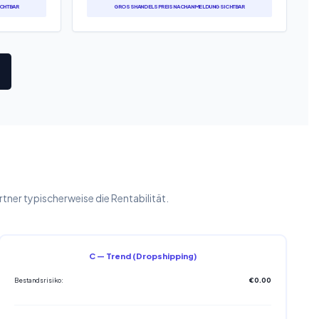
HTBAR
GROSSHANDELSPREIS NACH ANMELDUNG SICHTBAR
er typischerweise die Rentabilität.
C — Trend (Dropshipping)
Bestandsrisiko:
€0.00