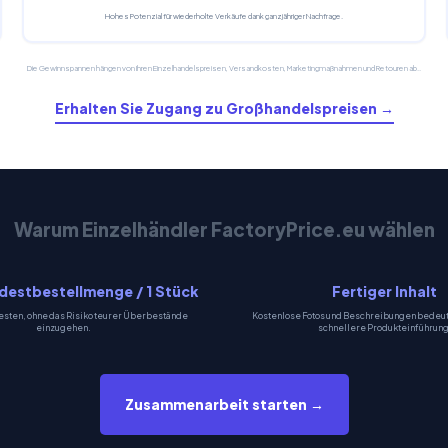
Hohes Potenzial für wiederholte Verkäufe dank ganzjähriger Nachfrage.
Die Gewinnspannen hängen von Ihren Einzelhandelspreisen, Versandkosten, Marketingmaßnahmen und Retouren ab..
Erhalten Sie Zugang zu Großhandelspreisen →
Warum Einzelhändler FactoryPrice.eu wählen
destbestellmenge / 1 Stück
Fertiger Inhalt
esten, ohne das Risiko teurer Überbestände
Kostenlose Fotos und Beschreibungen bedeut
einzugehen.
schnellere Produkteinführung
Zusammenarbeit starten →