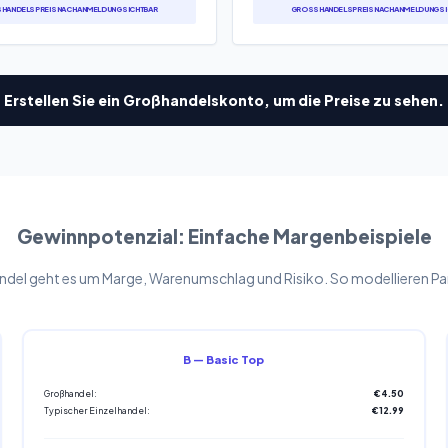
ANDELSPREIS NACH ANMELDUNG SICHTBAR
GROSSHANDELSPREIS NACH ANMELDUNG SIC
Erstellen Sie ein Großhandelskonto, um die Preise zu sehen.
Gewinnpotenzial: Einfache Margenbeispiele
el geht es um Marge, Warenumschlag und Risiko. So modellieren Partn
B — Basic Top
Großhandel:
€4.50
Typischer Einzelhandel:
€12.99