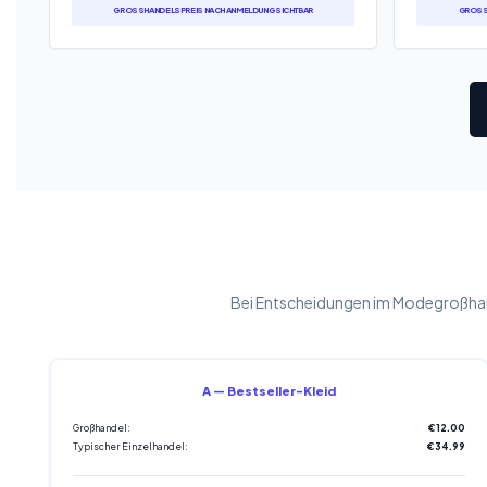
GROSSHANDELSPREIS NACH ANMELDUNG SICHTBAR
GROSSH
Bei Entscheidungen im Modegroßhand
A — Bestseller-Kleid
Großhandel:
€12.00
Typischer Einzelhandel:
€34.99