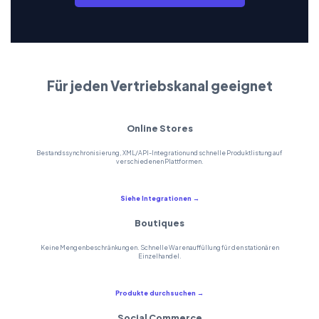
Für jeden Vertriebskanal geeignet
Online Stores
Bestandssynchronisierung, XML/API-Integration und schnelle Produktlistung auf
verschiedenen Plattformen.
Siehe Integrationen →
Boutiques
Keine Mengenbeschränkungen. Schnelle Warenauffüllung für den stationären
Einzelhandel.
Produkte durchsuchen →
Social Commerce