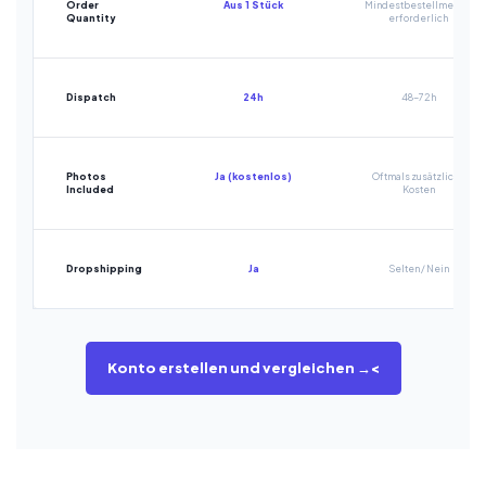
Order
Aus 1 Stück
Mindestbestellmenge
Quantity
erforderlich
Dispatch
24h
48-72h
Photos
Ja (kostenlos)
Oftmals zusätzliche
Included
Kosten
Dropshipping
Ja
Selten / Nein
Konto erstellen und vergleichen →<