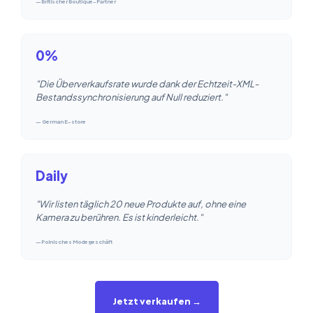
—Britischer Boutique-Partner
0%
"Die Überverkaufsrate wurde dank der Echtzeit-XML-
Bestandssynchronisierung auf Null reduziert."
— German E-store
Daily
"Wir listen täglich 20 neue Produkte auf, ohne eine
Kamera zu berühren. Es ist kinderleicht."
—Polnisches Modegeschäft
Jetzt verkaufen →