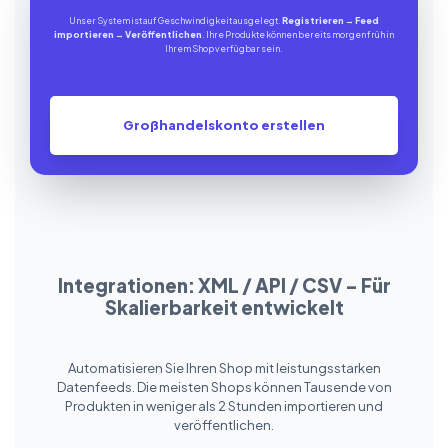
Unser System ist auf Geschwindigkeit ausgelegt.
Registrieren
→
Feed
importieren
→
Veröffentlichen
. Ihre Produkte können bereits morgen früh in
Ihrem Shop verfügbar sein.
Großhandelskonto erstellen
Integrationen: XML / API / CSV – Für
Skalierbarkeit entwickelt
Automatisieren Sie Ihren Shop mit leistungsstarken
Datenfeeds. Die meisten Shops können Tausende von
Produkten in weniger als 2 Stunden importieren und
veröffentlichen.