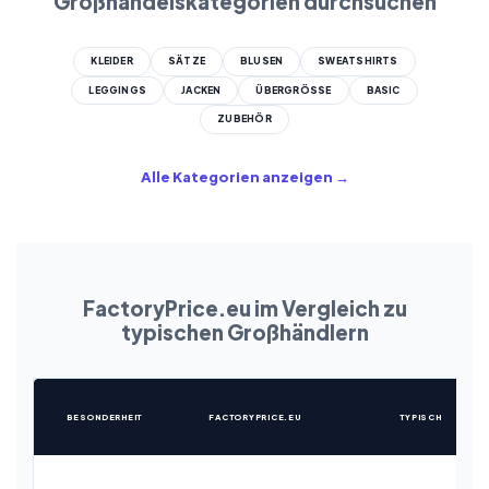
Großhandelskategorien durchsuchen
KLEIDER
SÄTZE
BLUSEN
SWEATSHIRTS
LEGGINGS
JACKEN
ÜBERGRÖSSE
BASIC
ZUBEHÖR
Alle Kategorien anzeigen →
FactoryPrice.eu im Vergleich zu
typischen Großhändlern
BESONDERHEIT
FACTORYPRICE.EU
TYPISCH