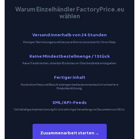
Warum Einzelhändler FactoryPrice.eu
wählen
Versand innerhalb von 24 Stunden
Weniger Stornierungen und bessere Konversionsraten für Ihren Shop.
Keine Mindestbestellmenge / 1 Stück
Neue Trends testen, ohne das Risiko teurer Überbestände einzugehen.
Fertiger Inhalt
Kostenlose Fotos und Beschreibungen bedeuten eine deutlich schnellere
Produkteinführung.
XML/API-Feeds
Vollständige Automatisierung für die sofortige Verwaltung von Tausenden von SKUs.
Zusammenarbeit starten →