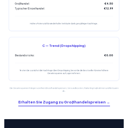
Großhandel:
€4.50
Typischer Einzelhandel:
€12.99
Hohes Potenzial für wiederholte Verkäufe dank ganzjähriger Nachfrage.
C — Trend (Dropshipping)
Bestandsrisiko:
€0.00
Testen Sie zunächst die Nachfrage über Dropshipping, bevor Sie die Bestseller für eine höhere
Gewinnspanne auf Lager nehmen.
Die Gewinnspannen hängen von Ihren Einzelhandelspreisen, Versandkosten, Marketingmaßnahmen und Retouren
ab..
Erhalten Sie Zugang zu Großhandelspreisen →