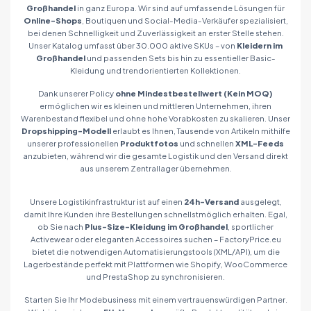
Großhandel
in ganz Europa. Wir sind auf umfassende Lösungen für
Online-Shops
, Boutiquen und Social-Media-Verkäufer spezialisiert,
bei denen Schnelligkeit und Zuverlässigkeit an erster Stelle stehen.
Unser Katalog umfasst über 30.000 aktive SKUs – von
Kleidern im
Großhandel
und passenden Sets bis hin zu essentieller Basic-
Kleidung und trendorientierten Kollektionen.
Dank unserer Policy
ohne Mindestbestellwert (Kein MOQ)
ermöglichen wir es kleinen und mittleren Unternehmen, ihren
Warenbestand flexibel und ohne hohe Vorabkosten zu skalieren. Unser
Dropshipping-Modell
erlaubt es Ihnen, Tausende von Artikeln mithilfe
unserer professionellen
Produktfotos
und schnellen
XML-Feeds
anzubieten, während wir die gesamte Logistik und den Versand direkt
aus unserem Zentrallager übernehmen.
Unsere Logistikinfrastruktur ist auf einen
24h-Versand
ausgelegt,
damit Ihre Kunden ihre Bestellungen schnellstmöglich erhalten. Egal,
ob Sie nach
Plus-Size-Kleidung im Großhandel
, sportlicher
Activewear oder eleganten Accessoires suchen – FactoryPrice.eu
bietet die notwendigen Automatisierungstools (XML/API), um die
Lagerbestände perfekt mit Plattformen wie Shopify, WooCommerce
und PrestaShop zu synchronisieren.
Starten Sie Ihr Modebusiness mit einem vertrauenswürdigen Partner.