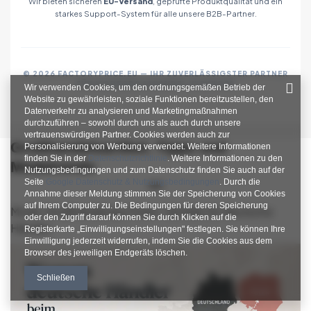
Wir bieten sicheren
EU-Versand
, geprüfte Produktqualität und ein
starkes Support-System für alle unsere B2B-Partner.
© 2026 FACTORYPRICE.EU — IHR ZUVERLÄSSIGSTER PARTNER
FÜR MODEGROSSHANDEL IN EUROPA
Wir verwenden Cookies, um den ordnungsgemäßen Betrieb der
Website zu gewährleisten, soziale Funktionen bereitzustellen, den
Datenverkehr zu analysieren und Marketingmaßnahmen
durchzuführen – sowohl durch uns als auch durch unsere
vertrauenswürdigen Partner. Cookies werden auch zur
Großhandelsartikel, Tipps und
Personalisierung von Werbung verwendet. Weitere Informationen
finden Sie in der
Datenschutzrichtlinie
. Weitere Informationen zu den
Modetrends
Nutzungsbedingungen und zum Datenschutz finden Sie auch auf der
Seite
Google Datenschutz & Nutzungsbedingungen
. Durch die
Annahme dieser Meldung stimmen Sie der Speicherung von Cookies
auf Ihrem Computer zu. Die Bedingungen für deren Speicherung
Mode-Großhandel aus Polen: Vorteile für deutsche
oder den Zugriff darauf können Sie durch Klicken auf die
Händler
Registerkarte „Einwilligungseinstellungen" festlegen. Sie können Ihre
Einwilligung jederzeit widerrufen, indem Sie die Cookies aus dem
Browser des jeweiligen Endgeräts löschen.
Schließen