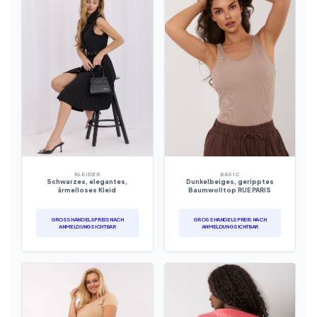
KLEIDER
BASIC
Schwarzes, elegantes,
Dunkelbeiges, geripptes
ärmelloses Kleid
Baumwolltop RUE PARIS
GROSSHANDELSPREIS NACH A
GROSSHANDELSPREIS NACH A
NMELDUNG SICHTBAR
NMELDUNG SICHTBAR