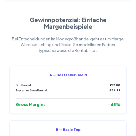
Gewinnpotenzial: Einfache
Margenbeispiele
Bei Entscheidungen im Modegroßhandel geht es um Marge,
Warenumschlag und Risiko. So modellieren Partner
typischerweise die Rentabilität.
A — Bestseller-Kleid
Großhandel:
€12.00
Typischer Einzelhandel:
€34.99
Gross Margin:
~65%
B — Basic Top