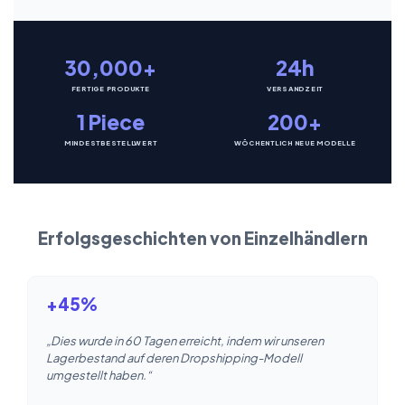
30,000+
24h
FERTIGE PRODUKTE
VERSANDZEIT
1 Piece
200+
MINDESTBESTELLWERT
WÖCHENTLICH NEUE MODELLE
Erfolgsgeschichten von Einzelhändlern
+45%
„Dies wurde in 60 Tagen erreicht, indem wir unseren
Lagerbestand auf deren Dropshipping-Modell
umgestellt haben.“