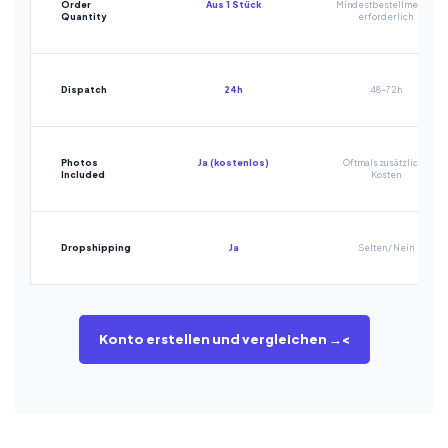
Order
Aus 1 Stück
Mindestbestellmenge
Quantity
erforderlich
Dispatch
24h
48-72h
Photos
Ja (kostenlos)
Oftmals zusätzliche
Included
Kosten
Dropshipping
Ja
Selten / Nein
Konto erstellen und vergleichen →<