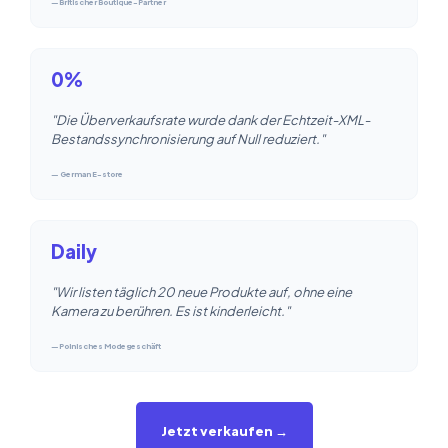
—Britischer Boutique-Partner
0%
"Die Überverkaufsrate wurde dank der Echtzeit-XML-
Bestandssynchronisierung auf Null reduziert."
— German E-store
Daily
"Wir listen täglich 20 neue Produkte auf, ohne eine
Kamera zu berühren. Es ist kinderleicht."
—Polnisches Modegeschäft
Jetzt verkaufen →