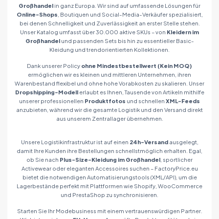
Großhandel
in ganz Europa. Wir sind auf umfassende Lösungen für
Online-Shops
, Boutiquen und Social-Media-Verkäufer spezialisiert,
bei denen Schnelligkeit und Zuverlässigkeit an erster Stelle stehen.
Unser Katalog umfasst über 30.000 aktive SKUs – von
Kleidern im
Großhandel
und passenden Sets bis hin zu essentieller Basic-
Kleidung und trendorientierten Kollektionen.
Dank unserer Policy
ohne Mindestbestellwert (Kein MOQ)
ermöglichen wir es kleinen und mittleren Unternehmen, ihren
Warenbestand flexibel und ohne hohe Vorabkosten zu skalieren. Unser
Dropshipping-Modell
erlaubt es Ihnen, Tausende von Artikeln mithilfe
unserer professionellen
Produktfotos
und schnellen
XML-Feeds
anzubieten, während wir die gesamte Logistik und den Versand direkt
aus unserem Zentrallager übernehmen.
Unsere Logistikinfrastruktur ist auf einen
24h-Versand
ausgelegt,
damit Ihre Kunden ihre Bestellungen schnellstmöglich erhalten. Egal,
ob Sie nach
Plus-Size-Kleidung im Großhandel
, sportlicher
Activewear oder eleganten Accessoires suchen – FactoryPrice.eu
bietet die notwendigen Automatisierungstools (XML/API), um die
Lagerbestände perfekt mit Plattformen wie Shopify, WooCommerce
und PrestaShop zu synchronisieren.
Starten Sie Ihr Modebusiness mit einem vertrauenswürdigen Partner.