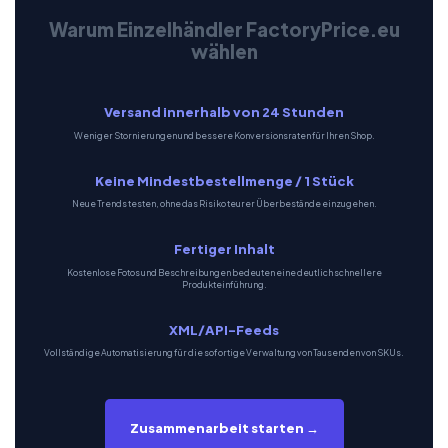
Warum Einzelhändler FactoryPrice.eu
wählen
Versand innerhalb von 24 Stunden
Weniger Stornierungen und bessere Konversionsraten für Ihren Shop.
Keine Mindestbestellmenge / 1 Stück
Neue Trends testen, ohne das Risiko teurer Überbestände einzugehen.
Fertiger Inhalt
Kostenlose Fotos und Beschreibungen bedeuten eine deutlich schnellere
Produkteinführung.
XML/API-Feeds
Vollständige Automatisierung für die sofortige Verwaltung von Tausenden von SKUs.
Zusammenarbeit starten →