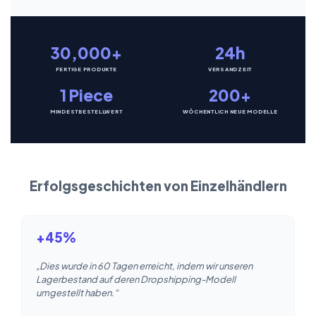
30,000+
24h
FERTIGE PRODUKTE
VERSANDZEIT
1 Piece
200+
MINDESTBESTELLWERT
WÖCHENTLICH NEUE MODELLE
Erfolgsgeschichten von Einzelhändlern
+45%
„Dies wurde in 60 Tagen erreicht, indem wir unseren
Lagerbestand auf deren Dropshipping-Modell
umgestellt haben.“