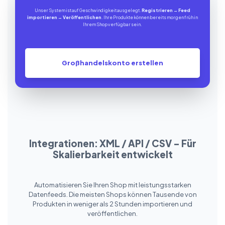
Unser System ist auf Geschwindigkeit ausgelegt.
Registrieren
→
Feed
importieren
→
Veröffentlichen
. Ihre Produkte können bereits morgen früh in
Ihrem Shop verfügbar sein.
Großhandelskonto erstellen
Integrationen: XML / API / CSV – Für
Skalierbarkeit entwickelt
Automatisieren Sie Ihren Shop mit leistungsstarken
Datenfeeds. Die meisten Shops können Tausende von
Produkten in weniger als 2 Stunden importieren und
veröffentlichen.