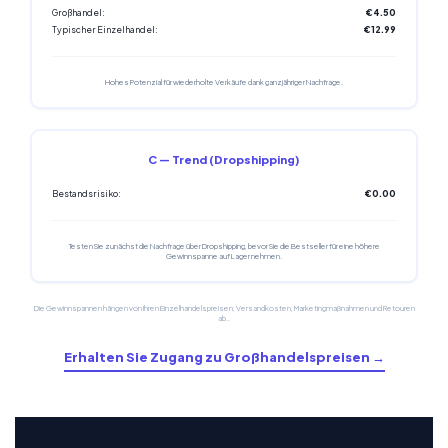
Großhandel:
€4.50
Typischer Einzelhandel:
€12.99
Hohes Potenzial für wiederholte Verkäufe dank ganzjähriger Nachfrage.
C — Trend (Dropshipping)
Bestandsrisiko:
€0.00
Testen Sie zunächst die Nachfrage über Dropshipping, bevor Sie die Bestseller für eine höhere
Gewinnspanne auf Lager nehmen.
Die Gewinnspannen hängen von Ihren Einzelhandelspreisen, Versandkosten, Marketingmaßnahmen und Retouren
ab..
Erhalten Sie Zugang zu Großhandelspreisen →