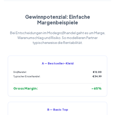
Gewinnpotenzial: Einfache
Margenbeispiele
Bei Entscheidungen im Modegroßhandel geht es um Marge,
Warenumschlag und Risiko. So modellieren Partner
typischerweise die Rentabilität.
A — Bestseller-Kleid
Großhandel:
€12.00
Typischer Einzelhandel:
€34.99
Gross Margin:
~65%
B — Basic Top