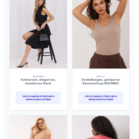
KLEIDER
BASIC
Schwarzes, elegantes,
Dunkelbeiges, geripptes
ärmelloses Kleid
Baumwolltop RUE PARIS
GROSSHANDELSPREIS NACH A
GROSSHANDELSPREIS NACH A
NMELDUNG SICHTBAR
NMELDUNG SICHTBAR