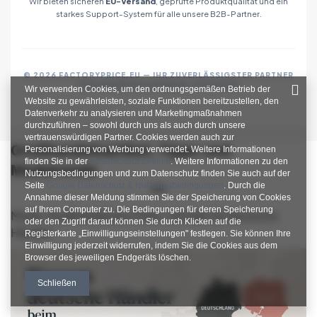
Wir bieten sicheren
EU-Versand
, geprüfte Produktqualität und ein
starkes Support-System für alle unsere B2B-Partner.
© 2026 FACTORYPRICE.EU — IHR ZUVERLÄSSIGSTER PARTNER
FÜR MODEGROSSHANDEL IN EUROPA
Wir verwenden Cookies, um den ordnungsgemäßen Betrieb der
Website zu gewährleisten, soziale Funktionen bereitzustellen, den
Datenverkehr zu analysieren und Marketingmaßnahmen
durchzuführen – sowohl durch uns als auch durch unsere
vertrauenswürdigen Partner. Cookies werden auch zur
Großhandelsartikel, Tipps und
Personalisierung von Werbung verwendet. Weitere Informationen
finden Sie in der
Datenschutzrichtlinie
. Weitere Informationen zu den
Modetrends
Nutzungsbedingungen und zum Datenschutz finden Sie auch auf der
Seite
Google Datenschutz & Nutzungsbedingungen
. Durch die
Annahme dieser Meldung stimmen Sie der Speicherung von Cookies
auf Ihrem Computer zu. Die Bedingungen für deren Speicherung
Mode-Großhandel aus Polen: Vorteile für deutsche
oder den Zugriff darauf können Sie durch Klicken auf die
Händler
Registerkarte „Einwilligungseinstellungen" festlegen. Sie können Ihre
Einwilligung jederzeit widerrufen, indem Sie die Cookies aus dem
Browser des jeweiligen Endgeräts löschen.
Schließen