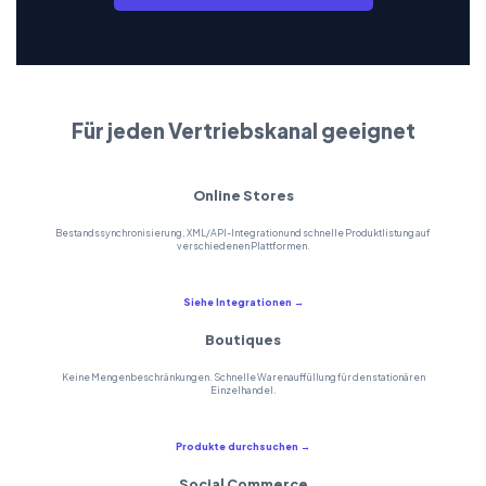
Für jeden Vertriebskanal geeignet
Online Stores
Bestandssynchronisierung, XML/API-Integration und schnelle Produktlistung auf
verschiedenen Plattformen.
Siehe Integrationen →
Boutiques
Keine Mengenbeschränkungen. Schnelle Warenauffüllung für den stationären
Einzelhandel.
Produkte durchsuchen →
Social Commerce