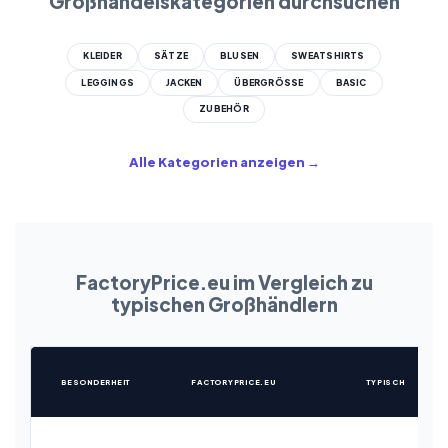
Großhandelskategorien durchsuchen
KLEIDER
SÄTZE
BLUSEN
SWEATSHIRTS
LEGGINGS
JACKEN
ÜBERGRÖSSE
BASIC
ZUBEHÖR
Alle Kategorien anzeigen →
FactoryPrice.eu im Vergleich zu
typischen Großhändlern
BESONDERHEIT
FACTORYPRICE.EU
TYPISCH