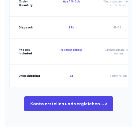
Order
Aus 1 Stück
Mindestbestellmenge
Quantity
erforderlich
Dispatch
24h
48-72h
Photos
Ja (kostenlos)
Oftmals zusätzliche
Included
Kosten
Dropshipping
Ja
Selten / Nein
Konto erstellen und vergleichen →<