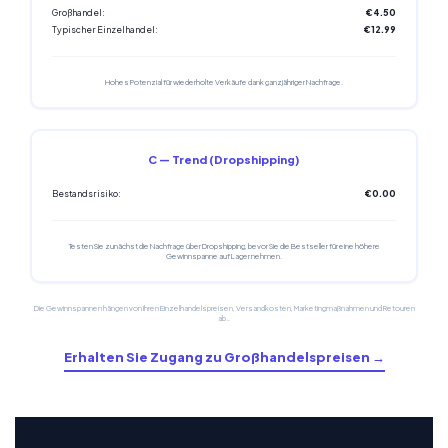
Großhandel:
€4.50
Typischer Einzelhandel:
€12.99
Hohes Potenzial für wiederholte Verkäufe dank ganzjähriger Nachfrage.
C — Trend (Dropshipping)
Bestandsrisiko:
€0.00
Testen Sie zunächst die Nachfrage über Dropshipping, bevor Sie die Bestseller für eine höhere
Gewinnspanne auf Lager nehmen.
Die Gewinnspannen hängen von Ihren Einzelhandelspreisen, Versandkosten, Marketingmaßnahmen und Retouren
ab..
Erhalten Sie Zugang zu Großhandelspreisen →