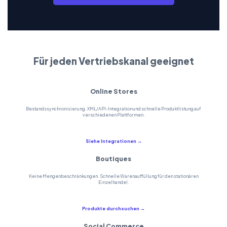
Für jeden Vertriebskanal geeignet
Online Stores
Bestandssynchronisierung, XML/API-Integration und schnelle Produktlistung auf
verschiedenen Plattformen.
Siehe Integrationen →
Boutiques
Keine Mengenbeschränkungen. Schnelle Warenauffüllung für den stationären
Einzelhandel.
Produkte durchsuchen →
Social Commerce