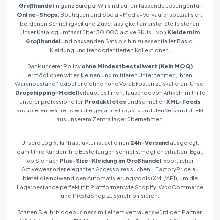
Großhandel
in ganz Europa. Wir sind auf umfassende Lösungen für
Online-Shops
, Boutiquen und Social-Media-Verkäufer spezialisiert,
bei denen Schnelligkeit und Zuverlässigkeit an erster Stelle stehen.
Unser Katalog umfasst über 30.000 aktive SKUs – von
Kleidern im
Großhandel
und passenden Sets bis hin zu essentieller Basic-
Kleidung und trendorientierten Kollektionen.
Dank unserer Policy
ohne Mindestbestellwert (Kein MOQ)
ermöglichen wir es kleinen und mittleren Unternehmen, ihren
Warenbestand flexibel und ohne hohe Vorabkosten zu skalieren. Unser
Dropshipping-Modell
erlaubt es Ihnen, Tausende von Artikeln mithilfe
unserer professionellen
Produktfotos
und schnellen
XML-Feeds
anzubieten, während wir die gesamte Logistik und den Versand direkt
aus unserem Zentrallager übernehmen.
Unsere Logistikinfrastruktur ist auf einen
24h-Versand
ausgelegt,
damit Ihre Kunden ihre Bestellungen schnellstmöglich erhalten. Egal,
ob Sie nach
Plus-Size-Kleidung im Großhandel
, sportlicher
Activewear oder eleganten Accessoires suchen – FactoryPrice.eu
bietet die notwendigen Automatisierungstools (XML/API), um die
Lagerbestände perfekt mit Plattformen wie Shopify, WooCommerce
und PrestaShop zu synchronisieren.
Starten Sie Ihr Modebusiness mit einem vertrauenswürdigen Partner.