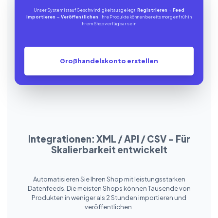
Unser System ist auf Geschwindigkeit ausgelegt.
Registrieren
→
Feed
importieren
→
Veröffentlichen
. Ihre Produkte können bereits morgen früh in
Ihrem Shop verfügbar sein.
Großhandelskonto erstellen
Integrationen: XML / API / CSV – Für
Skalierbarkeit entwickelt
Automatisieren Sie Ihren Shop mit leistungsstarken
Datenfeeds. Die meisten Shops können Tausende von
Produkten in weniger als 2 Stunden importieren und
veröffentlichen.