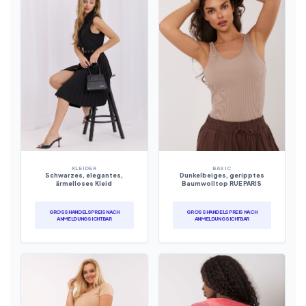
KLEIDER
BASIC
Schwarzes, elegantes,
Dunkelbeiges, geripptes
ärmelloses Kleid
Baumwolltop RUE PARIS
GROSSHANDELSPREIS NACH A
GROSSHANDELSPREIS NACH A
NMELDUNG SICHTBAR
NMELDUNG SICHTBAR