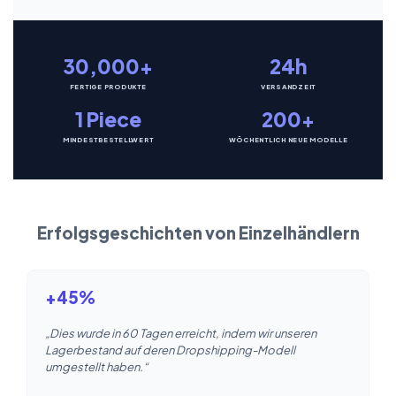
30,000+
24h
FERTIGE PRODUKTE
VERSANDZEIT
1 Piece
200+
MINDESTBESTELLWERT
WÖCHENTLICH NEUE MODELLE
Erfolgsgeschichten von Einzelhändlern
+45%
„Dies wurde in 60 Tagen erreicht, indem wir unseren
Lagerbestand auf deren Dropshipping-Modell
umgestellt haben.“