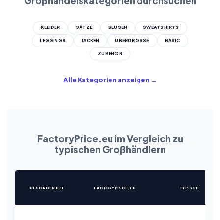
Großhandelskategorien durchsuchen
KLEIDER
SÄTZE
BLUSEN
SWEATSHIRTS
LEGGINGS
JACKEN
ÜBERGRÖSSE
BASIC
ZUBEHÖR
Alle Kategorien anzeigen →
FactoryPrice.eu im Vergleich zu
typischen Großhändlern
BESONDERHEIT
FACTORYPRICE.EU
TYPISCH