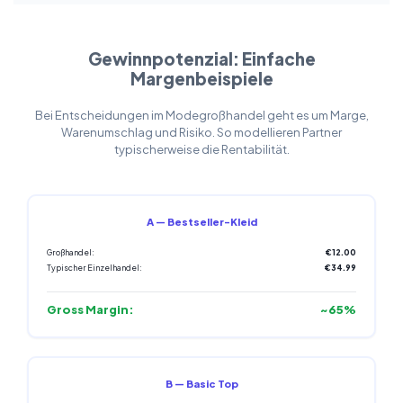
Gewinnpotenzial: Einfache
Margenbeispiele
Bei Entscheidungen im Modegroßhandel geht es um Marge,
Warenumschlag und Risiko. So modellieren Partner
typischerweise die Rentabilität.
A — Bestseller-Kleid
Großhandel:
€12.00
Typischer Einzelhandel:
€34.99
Gross Margin:
~65%
B — Basic Top