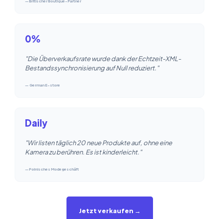
—Britischer Boutique-Partner
0%
"Die Überverkaufsrate wurde dank der Echtzeit-XML-
Bestandssynchronisierung auf Null reduziert."
— German E-store
Daily
"Wir listen täglich 20 neue Produkte auf, ohne eine
Kamera zu berühren. Es ist kinderleicht."
—Polnisches Modegeschäft
Jetzt verkaufen →