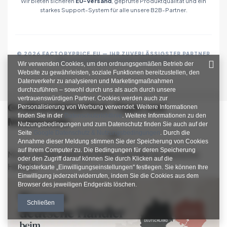
Wir bieten sicheren
EU-Versand
, geprüfte Produktqualität und ein
starkes Support-System für alle unsere B2B-Partner.
© 2026 FACTORYPRICE.EU — IHR ZUVERLÄSSIGSTER PARTNER
FÜR MODEGROSSHANDEL IN EUROPA
Wir verwenden Cookies, um den ordnungsgemäßen Betrieb der
Website zu gewährleisten, soziale Funktionen bereitzustellen, den
Datenverkehr zu analysieren und Marketingmaßnahmen
durchzuführen – sowohl durch uns als auch durch unsere
vertrauenswürdigen Partner. Cookies werden auch zur
Großhandelsartikel, Tipps und
Personalisierung von Werbung verwendet. Weitere Informationen
finden Sie in der
Datenschutzrichtlinie
. Weitere Informationen zu den
Modetrends
Nutzungsbedingungen und zum Datenschutz finden Sie auch auf der
Seite
Google Datenschutz & Nutzungsbedingungen
. Durch die
Annahme dieser Meldung stimmen Sie der Speicherung von Cookies
auf Ihrem Computer zu. Die Bedingungen für deren Speicherung
Mode-Großhandel aus Polen: Vorteile für deutsche
oder den Zugriff darauf können Sie durch Klicken auf die
Händler
Registerkarte „Einwilligungseinstellungen" festlegen. Sie können Ihre
Einwilligung jederzeit widerrufen, indem Sie die Cookies aus dem
Browser des jeweiligen Endgeräts löschen.
Schließen