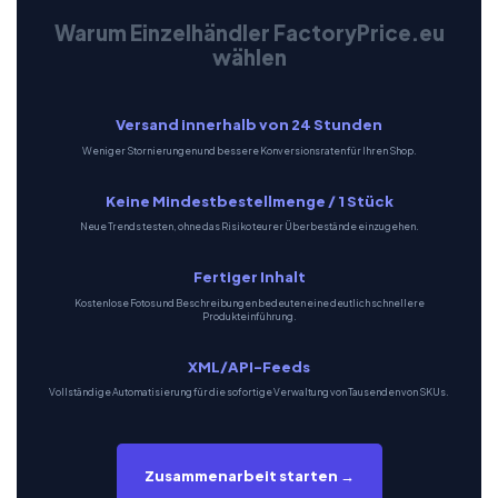
Warum Einzelhändler FactoryPrice.eu
wählen
Versand innerhalb von 24 Stunden
Weniger Stornierungen und bessere Konversionsraten für Ihren Shop.
Keine Mindestbestellmenge / 1 Stück
Neue Trends testen, ohne das Risiko teurer Überbestände einzugehen.
Fertiger Inhalt
Kostenlose Fotos und Beschreibungen bedeuten eine deutlich schnellere
Produkteinführung.
XML/API-Feeds
Vollständige Automatisierung für die sofortige Verwaltung von Tausenden von SKUs.
Zusammenarbeit starten →