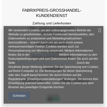
FABRIKPREIS-GROSSHANDEL-K
UNDENDIENST
Zahlung und Lieferkosten
FAQ - Häufig gestellte Fragen
Wir verwenden Cookies, um den ordnungsgemäßen Betrieb der
Rückgabepolitik
Website zu gewährleisten, soziale Funktionen bereitzustellen, den
Datenverkehr zu analysieren und Marketingmaßnahmen
durchzuführen – sowohl durch uns als auch durch unsere
INFORMATIONEN
vertrauenswürdigen Partner. Cookies werden auch zur
Personalisierung von Werbung verwendet. Weitere Informationen
Verordnungen
finden Sie in der
Datenschutzrichtlinie
. Weitere Informationen zu den
Datenschutzbestimmungen
Nutzungsbedingungen und zum Datenschutz finden Sie auch auf der
Seite
Google Datenschutz & Nutzungsbedingungen
. Durch die
Annahme dieser Meldung stimmen Sie der Speicherung von Cookies
KONTAKT
auf Ihrem Computer zu. Die Bedingungen für deren Speicherung
oder den Zugriff darauf können Sie durch Klicken auf die
Registerkarte „Einwilligungseinstellungen" festlegen. Sie können Ihre
+48 601 547 740
hurt@factoryprice.eu
Einwilligung jederzeit widerrufen, indem Sie die Cookies aus dem
Browser des jeweiligen Endgeräts löschen.
Schließen