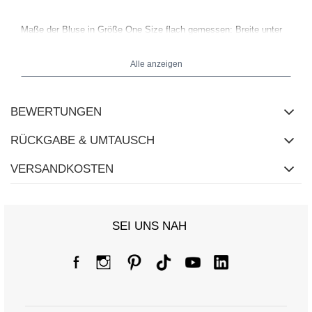
Maße der Bluse in Größe One Size flach gemessen: Breite unter
den Achseln - 61 cm, Ärmellänge - 37 cm (von der Naht),
Gesamtlänge - 64 cm, Breite an den Hüften - 54 cm.
Alle anzeigen
BEWERTUNGEN
RÜCKGABE & UMTAUSCH
VERSANDKOSTEN
SEI UNS NAH