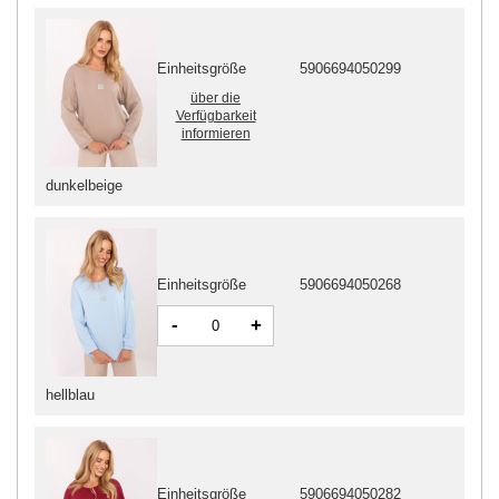
Einheitsgröße
5906694050299
über die
Verfügbarkeit
informieren
dunkelbeige
Einheitsgröße
5906694050268
-
+
hellblau
Einheitsgröße
5906694050282