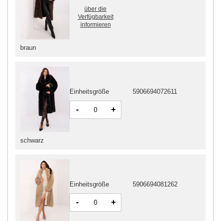
über die
Verfügbarkeit
informieren
braun
Einheitsgröße
5906694072611
-
+
schwarz
Einheitsgröße
5906694081262
-
+