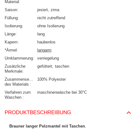
Material
Saison
jesień
zima
Füllung
nicht zutreffend
Isolierung
ohne Isolierung
Länge
lang
Kapern
haubenlos
*Ärmel
langarm
Umklammerung
verriegelung
Zusätzliche
gefüttert
taschen
Merkmale
Zusammensetzung
100% Polyester
des Materials
Verfahren zum
maschinenwäsche bei 30°C
Waschen
PRODUKTBESCHREIBUNG
Brauner langer Pelzmantel mit Taschen
.