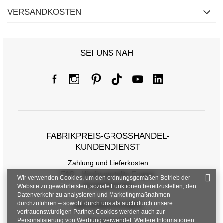
VERSANDKOSTEN
SEI UNS NAH
FABRIKPREIS-GROSSHANDEL-K
UNDENDIENST
Zahlung und Lieferkosten
FAQ - Häufig gestellte Fragen
Wir verwenden Cookies, um den ordnungsgemäßen Betrieb der
Rückgabepolitik
Website zu gewährleisten, soziale Funktionen bereitzustellen, den
Datenverkehr zu analysieren und Marketingmaßnahmen
durchzuführen – sowohl durch uns als auch durch unsere
INFORMATIONEN
vertrauenswürdigen Partner. Cookies werden auch zur
Personalisierung von Werbung verwendet. Weitere Informationen
Verordnungen