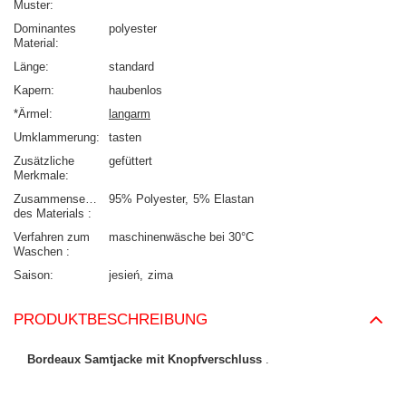
Muster
Dominantes
polyester
Material
Länge
standard
Kapern
haubenlos
*Ärmel
langarm
Umklammerung
tasten
Zusätzliche
gefüttert
Merkmale
Zusammensetzung
95% Polyester
5% Elastan
des Materials
Verfahren zum
maschinenwäsche bei 30°C
Waschen
Saison
jesień
zima
PRODUKTBESCHREIBUNG
Bordeaux Samtjacke mit Knopfverschluss
.