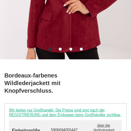
Bordeaux-farbenes
Wildlederjackett mit
Knopfverschluss.
Wir bieten nur Großhandel. Die Preise sind erst nach der
REGISTRIERUNG und dem Einloggen beim Großhändler sichtbar.
über die
Einheitsgröße
5906694055447
Verfügbarkeit