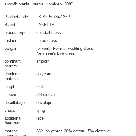
sposób prania : pranie w pralce w 30°C
Product code
LK-SK-507347.35P
Brand
LAKERTA
product type
cocktail dress
fashion
flared dress
bargain
for work
Formal
wedding dress
New Year's Eve dress
dominant
smooth
pattern
dominant
polyester
material
length
midi
sleeve
3/4 sleeve
decolletage
envelope
clasp
tying
additional
lace
features
material
65% polyester
30% cotton
5% elastane
composition