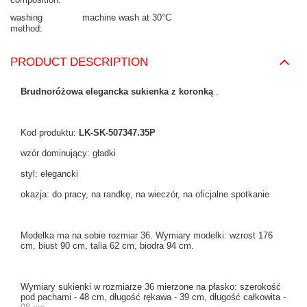
washing
machine wash at 30°C
method
PRODUCT DESCRIPTION
Brudnoróżowa elegancka sukienka z koronką
.
Kod produktu:
LK-SK-507347.35P
wzór dominujący: gładki
styl: elegancki
okazja: do pracy, na randkę, na wieczór, na oficjalne spotkanie
Modelka ma na sobie rozmiar 36. Wymiary modelki: wzrost 176
cm, biust 90 cm, talia 62 cm, biodra 94 cm.
Wymiary sukienki w rozmiarze 36 mierzone na płasko: szerokość
pod pachami - 48 cm, długość rękawa - 39 cm, długość całkowita -