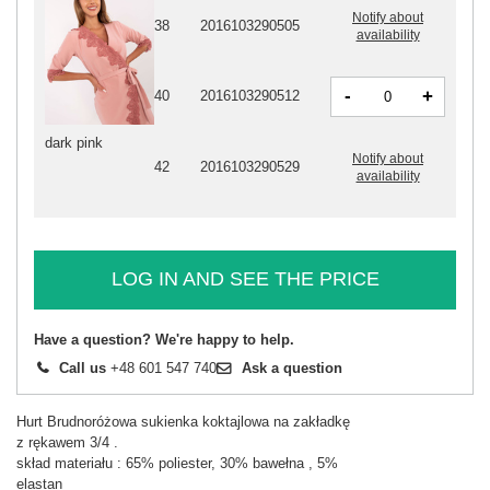
Notify about
38
2016103290505
availability
-
+
40
2016103290512
dark pink
Notify about
42
2016103290529
availability
LOG IN AND SEE THE PRICE
Have a question? We're happy to help.
Call us
+48 601 547 740
Ask a question
Hurt Brudnoróżowa sukienka koktajlowa na zakładkę
z rękawem 3/4 .
skład materiału : 65% poliester, 30% bawełna , 5%
elastan