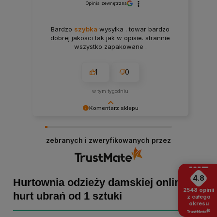
Opinia zewnętrzna
Bardzo
szybka
wysyłka . towar bardzo
dobrej jakosci tak jak w opisie. strannie
wszystko zapakowane .
1
0
w tym tygodniu
Komentarz sklepu
Paulina Grabarczyk dziękujemy za poświęcony
czas i dodaną opinię! Takie słowa dodają nam
zebranych i zweryfikowanych przez
skrzydeł, dlatego tym bardziej cieszymy się, że
zakup przebiegł pomyślnie. Obiecujemy
utrzymać dobrą passę - zapraszamy ponownie! :)
4.8
Hurtownia odzieży damskiej online -
2548
opinii
hurt ubrań od 1 sztuki
z całego
okresu