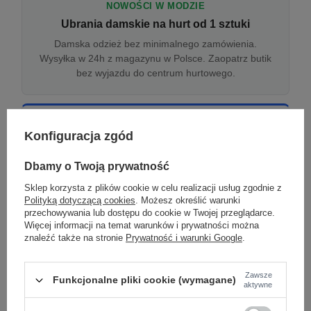
NOWOŚCI W MODZIE
Ubrania damskie na hurt od 1 sztuki
Damska odzież bez minimalnego zamówienia.
Wysyłka w 24h z magazynu w Polsce. Zaopatrz butik
bez wyjazdu do centrum hurtowego.
ONLINE
Konfiguracja zgód
Odzież damska hurtowo online
Internetowa hurtownia damska z plikiem XML/CSV.
Dbamy o Twoją prywatność
Integracja z WooCommerce, Shopify, BaseLinker.
Sklep korzysta z plików cookie w celu realizacji usług zgodnie z
Aktualizacja stanów co godzinę.
Polityką dotyczącą cookies
. Możesz określić warunki
przechowywania lub dostępu do cookie w Twojej przeglądarce.
Więcej informacji na temat warunków i prywatności można
znaleźć także na stronie
Prywatność i warunki Google
.
DROPSHIPPING
Damskie ubrania w dropshippingu
Zawsze
Funkcjonalne pliki cookie (wymagane)
Hurt odzieży damskiej z wysyłką na etykiecie Twojego
aktywne
sklepu w całej UE. Zero magazynu, zero
zamrożonego kapitału.