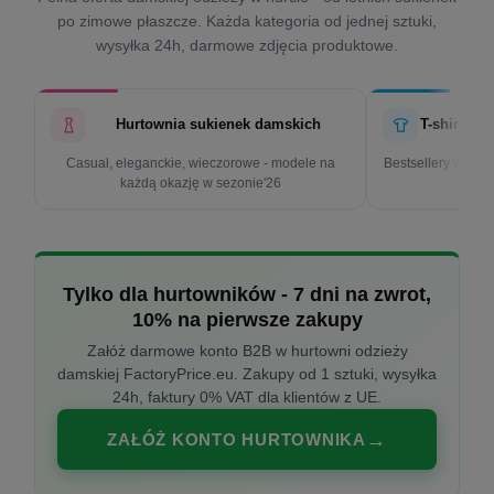
po zimowe płaszcze. Każda kategoria od jednej sztuki,
wysyłka 24h, darmowe zdjęcia produktowe.
Hurtownia sukienek damskich
T-shirty d
Casual, eleganckie, wieczorowe - modele na
Bestsellery w cen
każdą okazję w sezonie'26
k
Tylko dla hurtowników - 7 dni na zwrot,
10% na pierwsze zakupy
Załóż darmowe konto B2B w hurtowni odzieży
damskiej FactoryPrice.eu. Zakupy od 1 sztuki, wysyłka
24h, faktury 0% VAT dla klientów z UE.
ZAŁÓŻ KONTO HURTOWNIKA