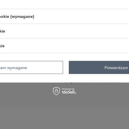
cookie (wymagane)
kie
ACJE
DLA DROPSHIPPERÓW
kie
Co to jest dropshipping
ywatności
Hurtownia dropshipping
Jak zacząć dropshipping
dzam wymagane
Potwierdzam 
Dropshipping odzieży – przewodnik
Hurtownia dla sklepów stacjonarny
zaopatrzenie butiku od 1 sztuki