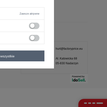
Zawsze aktywne
KONTAKT
+48601 547
hurt@factoryprice.eu
740
wszystkie
Pn.-Pt. 08:00-
Al. Katowicka 68
16:00
ch –
05-830
Nadarzyn