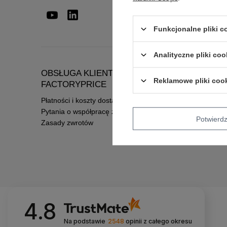
Funkcjonalne pliki 
Analityczne pliki coo
OBSŁUGA KLIENTA HURTOWNI
INFORM
Reklamowe pliki coo
FACTORYPRICE
Regulamin
Płatności i koszty dostawy
Polityka pr
Pytania o współpracę z hurtownią
Potwier
Zasady zwrotów
4.8
Na podstawie
2548
opinii
z całego okresu