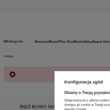
Kategorie
Nowości
Basic
Plus Size
Bestsellery
Super Cen
Uwaga
Konfiguracja zgód
Dbamy o Twoją prywatn
Sklep korzysta z plików cookie 
dostępu do cookie w Twojej prz
BĄDŹ BLISKO NAS
warunki Google
.