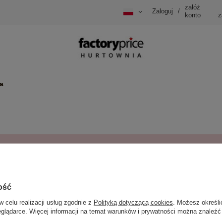
załóż
Zaloguj
/
konto
z
a
Produkt nie występuje w żadnym punkcie odbioru osobistego.
Powrót
ość
w celu realizacji usług zgodnie z
Polityką dotyczącą cookies
. Możesz określi
eglądarce. Więcej informacji na temat warunków i prywatności można znaleźć