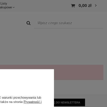
Listy
0,00 zł
akupowe
ć warunki przechowywania lub
 także na stronie
Prywatność i
ZAPISZ SIĘ DO NEWSLETTERA