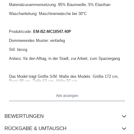
Materialzusammensetzung: 95% Baumwolle, 5% Elasthan
Waschanleitung: Maschinenwäsche bei 30°C
Produktcode:
EM-BZ-MC18547.40P
Dominierendes Muster: einfarbig
Stil: lässig
Anlass: für den Alltag, in der Stadt, zur Arbeit, zum Spaziergang
Das Model trägt Größe S/M. Maße des Models: Größe 172 cm,
Brust 88 cm, Taille 63 cm, Hüfte 92 cm.
Alle anzeigen
Maße der Bluse in Größe S/M flach gemessen: Breite unter den
Armen - 67 cm, Gesamtlänge - 78 cm, Ärmellänge - 38 cm.
BEWERTUNGEN
RÜCKGABE & UMTAUSCH