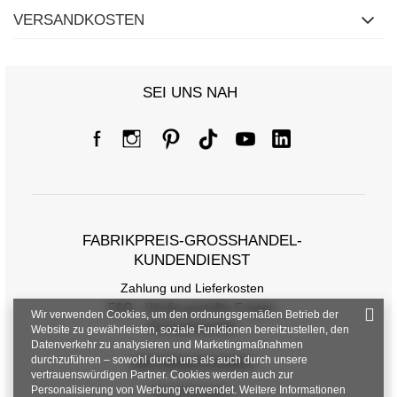
VERSANDKOSTEN
SEI UNS NAH
FABRIKPREIS-GROSSHANDEL-K
UNDENDIENST
Zahlung und Lieferkosten
FAQ - Häufig gestellte Fragen
Wir verwenden Cookies, um den ordnungsgemäßen Betrieb der
Rückgabepolitik
Website zu gewährleisten, soziale Funktionen bereitzustellen, den
Datenverkehr zu analysieren und Marketingmaßnahmen
durchzuführen – sowohl durch uns als auch durch unsere
INFORMATIONEN
vertrauenswürdigen Partner. Cookies werden auch zur
Personalisierung von Werbung verwendet. Weitere Informationen
Verordnungen