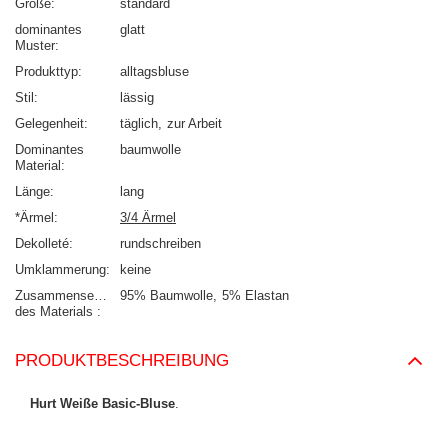
Größe
standard
dominantes
glatt
Muster
Produkttyp
alltagsbluse
Stil
lässig
Gelegenheit
täglich
zur Arbeit
Dominantes
baumwolle
Material
Länge
lang
*Ärmel
3/4 Ärmel
Dekolleté
rundschreiben
Umklammerung
keine
Zusammensetzung
95% Baumwolle
5% Elastan
des Materials
PRODUKTBESCHREIBUNG
Hurt Weiße Basic-Bluse
.