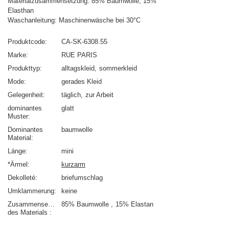
Materialzusammensetzung: 85% Baumwolle, 15%
Elasthan
Waschanleitung: Maschinenwäsche bei 30°C
Produktcode
CA-SK-6308.55
Marke
RUE PARIS
Produkttyp
alltagskleid
sommerkleid
Mode
gerades Kleid
Gelegenheit
täglich
zur Arbeit
dominantes
glatt
Muster
Dominantes
baumwolle
Material
Länge
mini
*Ärmel
kurzarm
Dekolleté
briefumschlag
Umklammerung
keine
Zusammensetzung
85% Baumwolle
15% Elastan
des Materials