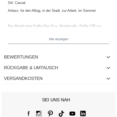
Stil: Casual
Anlass: für den Alltag, in der Stadt, zur Arbeit, im Sommer
Das Model trägt Größe One Size. Modelmaße: Größe 175 cm,
Brust 98 cm, Taille 76 cm, Hüfte 108 cm.
Alle anzeigen
Maße des T-Shirts in Größe One Size flach gemessen: Breite
unter den Armen - 74 cm, Ärmellänge - 45 cm, Gesamtlänge - 73
cm.
BEWERTUNGEN
RÜCKGABE & UMTAUSCH
VERSANDKOSTEN
SEI UNS NAH