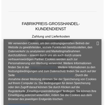
FABRIKPREIS-GROSSHANDEL-K
UNDENDIENST
Zahlung und Lieferkosten
FAQ - Häufig gestellte Fragen
Wir verwenden Cookies, um den ordnungsgemäßen Betrieb der
Rückgabepolitik
Website zu gewährleisten, soziale Funktionen bereitzustellen, den
Datenverkehr zu analysieren und Marketingmaßnahmen
durchzuführen – sowohl durch uns als auch durch unsere
INFORMATIONEN
vertrauenswürdigen Partner. Cookies werden auch zur
Personalisierung von Werbung verwendet. Weitere Informationen
Verordnungen
finden Sie in der
Datenschutzrichtlinie
. Weitere Informationen zu den
Datenschutzbestimmungen
Nutzungsbedingungen und zum Datenschutz finden Sie auch auf der
Seite
Google Datenschutz & Nutzungsbedingungen
. Durch die
Annahme dieser Meldung stimmen Sie der Speicherung von Cookies
KONTAKT
auf Ihrem Computer zu. Die Bedingungen für deren Speicherung
oder den Zugriff darauf können Sie durch Klicken auf die
Registerkarte „Einwilligungseinstellungen" festlegen. Sie können Ihre
+48 601 547 740
hurt@factoryprice.eu
Einwilligung jederzeit widerrufen, indem Sie die Cookies aus dem
Browser des jeweiligen Endgeräts löschen.